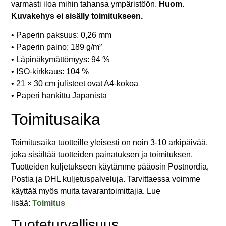
varmasti iloa mihin tahansa ympäristöön.
Huom.
Kuvakehys ei sisälly toimitukseen.
• Paperin paksuus: 0,26 mm
• Paperin paino: 189 g/m²
• Läpinäkymättömyys: 94 %
• ISO-kirkkaus: 104 %
• 21 × 30 cm julisteet ovat A4-kokoa
• Paperi hankittu Japanista
Toimitusaika
Toimitusaika tuotteille yleisesti on noin 3-10 arkipäivää,
joka sisältää tuotteiden painatuksen ja toimituksen.
Tuotteiden kuljetukseen käytämme pääosin Postnordia,
Postia ja DHL kuljetuspalveluja. Tarvittaessa voimme
käyttää myös muita tavarantoimittajia. Lue
lisää:
Toimitus
Tuoteturvallisuus