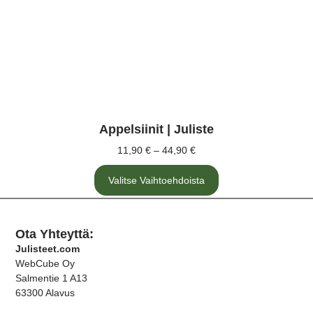
Appelsiinit | Juliste
11,90
€
–
44,90
€
Valitse Vaihtoehdoista
Ota Yhteyttä:
Julisteet.com
WebCube Oy
Salmentie 1 A13
63300 Alavus