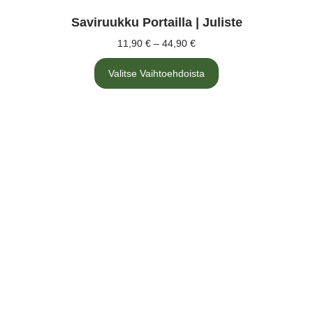
Saviruukku Portailla | Juliste
11,90
€
–
44,90
€
Valitse Vaihtoehdoista