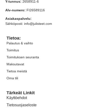
Y-tunnus:
2658911-6
Alv-numero:
FI26589116
Asiakaspalvelu:
Sähköposti: info@julisteet.com
Tietoa:
Palautus & vaihto
Toimitus
Toimituksen seuranta
Maksutavat
Tietoa meistä
Oma tili
Tärkeät Linkit
Käyttöehdot
Tietosuojaseloste