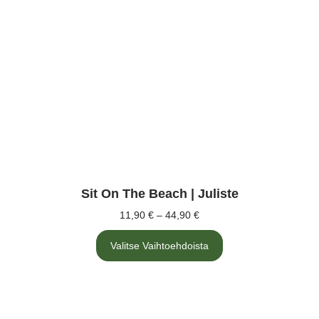
Sit On The Beach | Juliste
11,90
€
–
44,90
€
Valitse Vaihtoehdoista