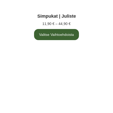
Simpukat | Juliste
11,90
€
–
44,90
€
Valitse Vaihtoehdoista