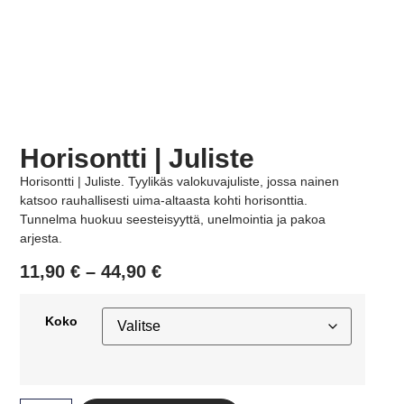
Horisontti | Juliste
Horisontti | Juliste. Tyylikäs valokuvajuliste, jossa nainen
katsoo rauhallisesti uima-altaasta kohti horisonttia.
Tunnelma huokuu seesteisyyttä, unelmointia ja pakoa
arjesta.
11,90
€
–
44,90
€
Koko