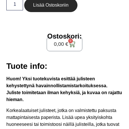
Lisää Ostoskoriin
Ostoskori:
0
0,00
€
Tuote info:
Huom! Yksi tuotekuvista esittää julisteen
kehystettynä havainnollistamistarkoituksessa.
Juliste toimitetaan ilman kehyksiä, ja kuvaa on rajattu
hieman.
Korkealaatuiset julisteet, jotka on valmistettu paksusta
mattapintaisesta paperista. Lisää upea yksityiskohta
huoneeseesi tai toimistoosi näillä julisteilla, jotka tuovat