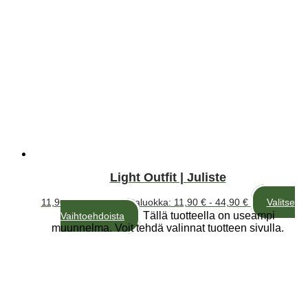
Light Outfit | Juliste
11,90
€
–
44,90
€
Hintaluokka: 11,90 € - 44,90 €
Valitse
Tällä tuotteella on useampi
Vaihtoehdoista
muunnelma. Voit tehdä valinnat tuotteen sivulla.