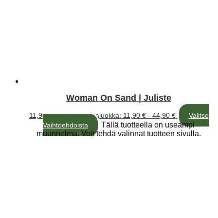
Woman On Sand | Juliste
11,90
€
–
44,90
€
Hintaluokka: 11,90 € - 44,90 €
Valitse
Tällä tuotteella on useampi
Vaihtoehdoista
muunnelma. Voit tehdä valinnat tuotteen sivulla.