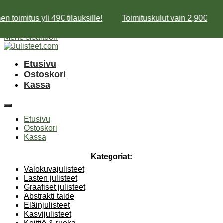
n toimitus yli 49€ tilauksille!
Toimituskulut vain 2,90€
Mene sisältöön
Etusivu
Ostoskori
Kassa
Etusivu
Ostoskori
Kassa
Kategoriat:
Valokuvajulisteet
Lasten julisteet
Graafiset julisteet
Abstrakti taide
Eläinjulisteet
Kasvijulisteet
Keittiö & ruoka