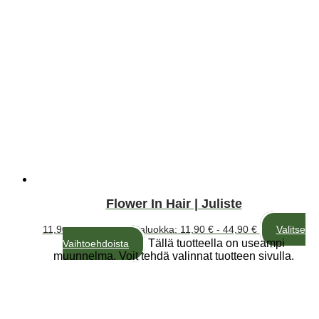
Flower In Hair | Juliste
11,90
€
–
44,90
€
Hintaluokka: 11,90 € - 44,90 €
Valitse
Tällä tuotteella on useampi
Vaihtoehdoista
muunnelma. Voit tehdä valinnat tuotteen sivulla.