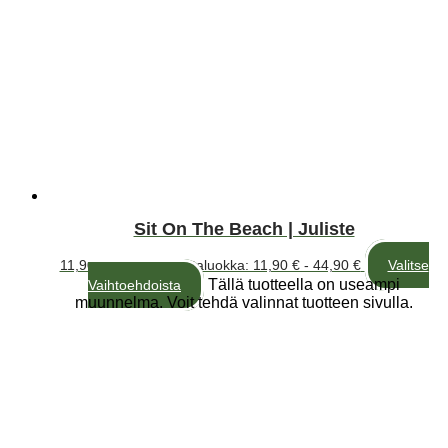
Sit On The Beach | Juliste
11,90
€
–
44,90
€
Hintaluokka: 11,90 € - 44,90 €
Valitse
Tällä tuotteella on useampi
Vaihtoehdoista
muunnelma. Voit tehdä valinnat tuotteen sivulla.