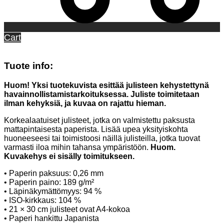
Cart
Tuote info:
Huom! Yksi tuotekuvista esittää julisteen kehystettynä
havainnollistamistarkoituksessa. Juliste toimitetaan
ilman kehyksiä, ja kuvaa on rajattu hieman.
Korkealaatuiset julisteet, jotka on valmistettu paksusta
mattapintaisesta paperista. Lisää upea yksityiskohta
huoneeseesi tai toimistoosi näillä julisteilla, jotka tuovat
varmasti iloa mihin tahansa ympäristöön.
Huom.
Kuvakehys ei sisälly toimitukseen.
• Paperin paksuus: 0,26 mm
• Paperin paino: 189 g/m²
• Läpinäkymättömyys: 94 %
• ISO-kirkkaus: 104 %
• 21 × 30 cm julisteet ovat A4-kokoa
• Paperi hankittu Japanista