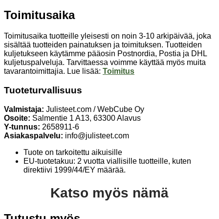
Toimitusaika
Toimitusaika tuotteille yleisesti on noin 3-10 arkipäivää, joka
sisältää tuotteiden painatuksen ja toimituksen. Tuotteiden
kuljetukseen käytämme pääosin Postnordia, Postia ja DHL
kuljetuspalveluja. Tarvittaessa voimme käyttää myös muita
tavarantoimittajia. Lue lisää:
Toimitus
Tuoteturvallisuus
Valmistaja:
Julisteet.com / WebCube Oy
Osoite:
Salmentie 1 A13, 63300 Alavus
Y-tunnus:
2658911-6
Asiakaspalvelu:
info@julisteet.com
Tuote on tarkoitettu aikuisille
EU-tuotetakuu: 2 vuotta viallisille tuotteille, kuten
direktiivi 1999/44/EY määrää.
Katso myös nämä
Tutustu myös