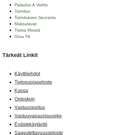
Palautus & Vaihto
Toimitus
Toimituksen Seuranta
Maksutavat
Tietoa Meistä
Oma Tili
Tärkeät Linkit
Käyttöehdot
Tietosuojaseloste
Kassa
Ostoskori
Vastuurajoitus
Vastuuvapauslauseke
Evästekäytäntö
Saavutettavuusseloste