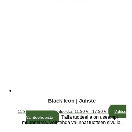
Black Icon | Juliste
11,90
€
–
17,90
€
Hintaluokka: 11,90 € - 17,90 €
Valitse
Tällä tuotteella on useampi
Vaihtoehdoista
muunnelma. Voit tehdä valinnat tuotteen sivulla.