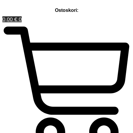
Ostoskori:
0,00
€
0