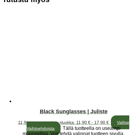
Black Sunglasses | Juliste
11,90
€
–
17,90
€
Hintaluokka: 11,90 € - 17,90 €
Valitse
Tällä tuotteella on useampi
Vaihtoehdoista
muunnelma. Voit tehdä valinnat tuotteen sivulla.