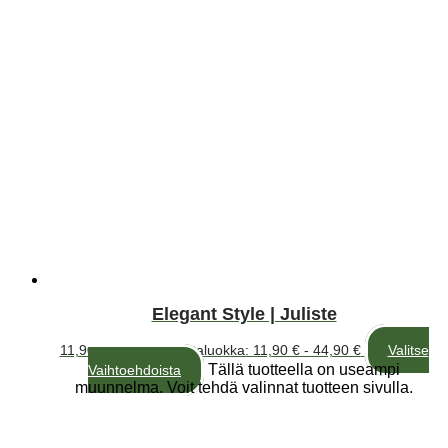
Elegant Style | Juliste
11,90
€
–
44,90
€
Hintaluokka: 11,90 € - 44,90 €
Valitse
Tällä tuotteella on useampi
Vaihtoehdoista
muunnelma. Voit tehdä valinnat tuotteen sivulla.