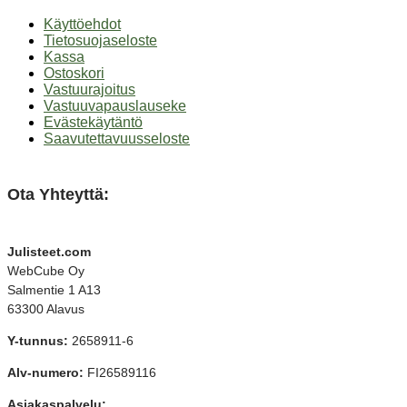
Käyttöehdot
Tietosuojaseloste
Kassa
Ostoskori
Vastuurajoitus
Vastuuvapauslauseke
Evästekäytäntö
Saavutettavuusseloste
Ota Yhteyttä:
Julisteet.com
WebCube Oy
Salmentie 1 A13
63300 Alavus
Y-tunnus:
2658911-6
Alv-numero:
FI26589116
Asiakaspalvelu: