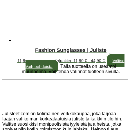
Fashion Sunglasses | Juliste
11,90
€
–
44,90
€
Hintaluokka: 11,90 € - 44,90 €
Valitse
Tällä tuotteella on useampi
Vaihtoehdoista
muunnelma. Voit tehdä valinnat tuotteen sivulla.
Julisteet.com on kotimainen verkkokauppa, joka tarjoaa
laajan valikoiman korkealaatuisia julisteita kaikkiin tiloihin.
Valitse suosikkisi monipuolisista tyyleistä ja aiheista, jotka
sopivat niin kotiin, toimistoon kuin lahjaksi. Helppo tilaus,