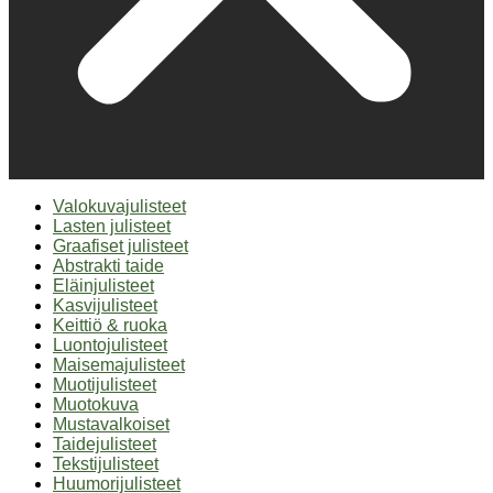
Valokuvajulisteet
Lasten julisteet
Graafiset julisteet
Abstrakti taide
Eläinjulisteet
Kasvijulisteet
Keittiö & ruoka
Luontojulisteet
Maisemajulisteet
Muotijulisteet
Muotokuva
Mustavalkoiset
Taidejulisteet
Tekstijulisteet
Huumorijulisteet