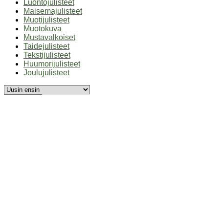
Luontojulisteet
Maisemajulisteet
Muotijulisteet
Muotokuva
Mustavalkoiset
Taidejulisteet
Tekstijulisteet
Huumorijulisteet
Joulujulisteet