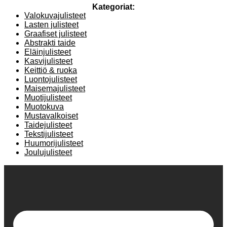
Kategoriat:
Valokuvajulisteet
Lasten julisteet
Graafiset julisteet
Abstrakti taide
Eläinjulisteet
Kasvijulisteet
Keittiö & ruoka
Luontojulisteet
Maisemajulisteet
Muotijulisteet
Muotokuva
Mustavalkoiset
Taidejulisteet
Tekstijulisteet
Huumorijulisteet
Joulujulisteet