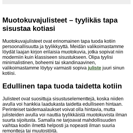
Muotokuvajulisteet – tyylikäs tapa
sisustaa kotiasi
Muotokuvajulisteet ovat erinomainen tapa tuoda kotiin
persoonallisuutta ja tyylikkyyttä. Meidän valikoimastamme
löydät laajan kirjon erilaisia muotokuvia, jotka sopivat niin
moderniin kuin klassiseen sisustukseen. Olipa tyylisi
minimalistinen, boheemi tai skandinaavinen,
valikoimastamme löytyy varmasti sopiva
juliste
juuri sinun
kotiisi.
Edullinen tapa tuoda taidetta kotiin
Julisteet ovat suosittuja sisustuselementtejä, koska niiden
avulla voi hankkia laadukasta taidetta edulliseen hintaan.
Perinteiset taidemaalaukset voivat olla hintavia, mutta
julisteiden avulla voi nauttia tyylikkäistä muotokuvista ilman
suurta sijoitusta. Samalla ne tarjoavat mahdollisuuden
vaihtaa kodin ilmettä helposti ja nopeasti ilman suuria
remontteja tai muutostöitä.