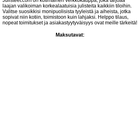
Julisteet.com on kotimainen verkkokauppa, joka tarjoaa
laajan valikoiman korkealaatuisia julisteita kaikkiin tiloihin.
Valitse suosikkisi monipuolisista tyyleistä ja aiheista, jotka
sopivat niin kotiin, toimistoon kuin lahjaksi. Helppo tilaus,
nopeat toimitukset ja asiakastyytyväisyys ovat meille tärkeitä!
Maksutavat: