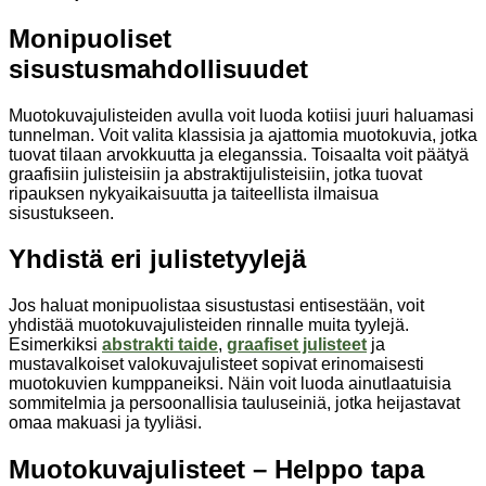
Monipuoliset
sisustusmahdollisuudet
Muotokuvajulisteiden avulla voit luoda kotiisi juuri haluamasi
tunnelman. Voit valita klassisia ja ajattomia muotokuvia, jotka
tuovat tilaan arvokkuutta ja eleganssia. Toisaalta voit päätyä
graafisiin julisteisiin ja abstraktijulisteisiin, jotka tuovat
ripauksen nykyaikaisuutta ja taiteellista ilmaisua
sisustukseen.
Yhdistä eri julistetyylejä
Jos haluat monipuolistaa sisustustasi entisestään, voit
yhdistää muotokuvajulisteiden rinnalle muita tyylejä.
Esimerkiksi
abstrakti taide
,
graafiset julisteet
ja
mustavalkoiset valokuvajulisteet sopivat erinomaisesti
muotokuvien kumppaneiksi. Näin voit luoda ainutlaatuisia
sommitelmia ja persoonallisia tauluseiniä, jotka heijastavat
omaa makuasi ja tyyliäsi.
Muotokuvajulisteet – Helppo tapa