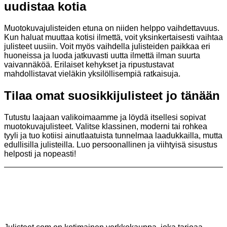
uudistaa kotia
Muotokuvajulisteiden etuna on niiden helppo vaihdettavuus.
Kun haluat muuttaa kotisi ilmettä, voit yksinkertaisesti vaihtaa
julisteet uusiin. Voit myös vaihdella julisteiden paikkaa eri
huoneissa ja luoda jatkuvasti uutta ilmettä ilman suurta
vaivannäköä. Erilaiset kehykset ja ripustustavat
mahdollistavat vieläkin yksilöllisempiä ratkaisuja.
Tilaa omat suosikkijulisteet jo tänään
Tutustu laajaan valikoimaamme ja löydä itsellesi sopivat
muotokuvajulisteet. Valitse klassinen, moderni tai rohkea
tyyli ja tuo kotiisi ainutlaatuista tunnelmaa laadukkailla, mutta
edullisilla julisteilla. Luo persoonallinen ja viihtyisä sisustus
helposti ja nopeasti!