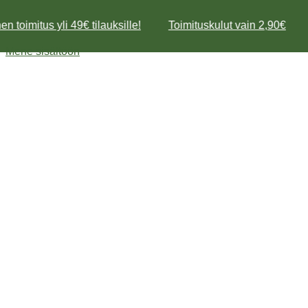
n toimitus yli 49€ tilauksille!
Toimituskulut vain 2,90€
Mene sisältöön