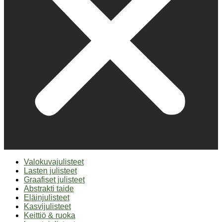
Valokuvajulisteet
Lasten julisteet
Graafiset julisteet
Abstrakti taide
Eläinjulisteet
Kasvijulisteet
Keittiö & ruoka