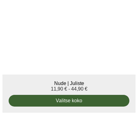
Nude | Juliste
11,90
€
-
44,90
€
Valitse koko