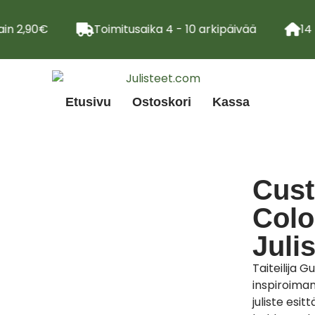
in 2,90€
Toimitusaika 4 - 10 arkipäivää
14 
Etusivu
Ostoskori
Kassa
Cust
Color
Juli
Taiteilija G
inspiroiman
juliste esi