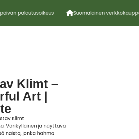
päivän palautusoikeus
Suomalainen verkkokauppa
av Klimt –
ful Art |
ste
ustav Klimt
a. Värikylläinen ja näyttävä
ttää naista, jonka hahmo