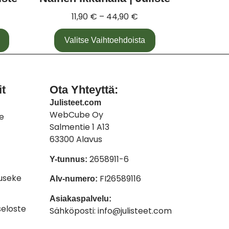
11,90
€
–
44,90
€
Valitse Vaihtoehdoista
it
Ota Yhteyttä:
Julisteet.com
WebCube Oy
te
Salmentie 1 A13
63300 Alavus
2658911-6
Y-tunnus:
useke
FI26589116
Alv-numero:
Asiakaspalvelu:
eloste
Sähköposti: info@julisteet.com