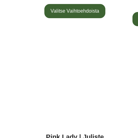
Valitse Vaihtoehdoista
Pink Lady | Juliste