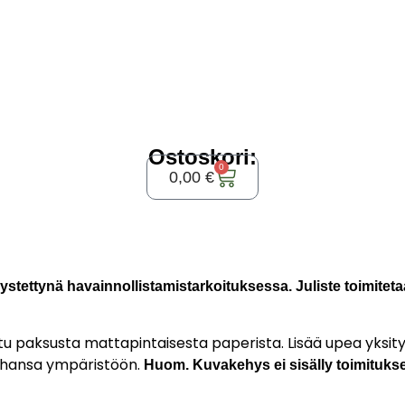
Ostoskori:
0
0,00
€
ystettynä havainnollistamistarkoituksessa. Juliste toimiteta
ttu paksusta mattapintaisesta paperista. Lisää upea yksity
 tahansa ympäristöön.
Huom. Kuvakehys ei sisälly toimituks