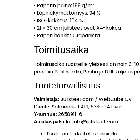
• Paperin paino: 189 g/m²
• Läpinäkymättömyys: 94 %
• ISO-kirkkaus: 104 %
• 21 × 30 cm julisteet ovat A4-kokoa
• Paperi hankittu Japanista
Toimitusaika
Toimitusaika tuotteille yleisesti on noin 3-
pääosin Postnordia, Postia ja DHL kuljetusp
Tuoteturvallisuus
Julisteet.com / WebCube Oy
Valmistaja:
Salmentie 1 A13, 63300 Alavus
Osoite:
2658911-6
Y-tunnus:
info@julisteet.com
Asiakaspalvelu:
Tuote on tarkoitettu aikuisille