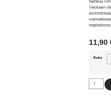
hehkuu rohk
Teoksen ri
sommittelu 
voimakkaan
naishahmo 
11,90
Koko