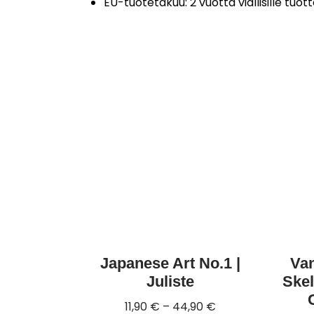
EU-tuotetakuu: 2 vuotta viallisille tuot
Japanese Art No.1 |
Va
Juliste
Skel
11,90
€
–
44,90
€