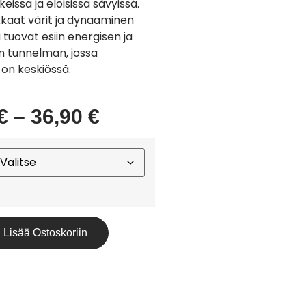
eissa ja eloisissa sävyissä.
kkaat värit ja dynaaminen
tuovat esiin energisen ja
 tunnelman, jossa
on keskiössä.
€
–
36,90
€
Lisää Ostoskoriin