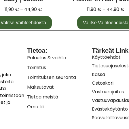
11,90
€
–
44,90
€
11,90
€
–
44,90
€
Valitse Vaihtoehdoista
Valitse Vaihtoehdoista
Tietoa:
Tärkeät Link
Käyttöehdot
Palautus & vaihto
Tietosuojaselos
Toimitus
Kassa
 joka
Toimituksen seuranta
isteita
Ostoskori
Maksutavat
sta
Vastuurajoitus
, toimistoon
Tietoa meistä
Vastuuvapausla
et ja
Oma tili
Evästekäytäntö
Saavutettavuuss