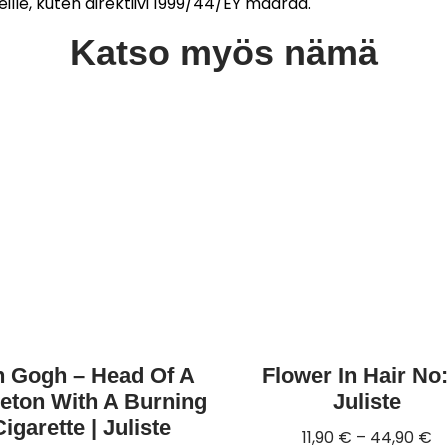
teille, kuten direktiivi 1999/44/EY määrää.
Katso myös nämä
n Gogh – Head Of A
Flower In Hair No:
eton With A Burning
Juliste
Cigarette | Juliste
11,90
€
–
44,90
€