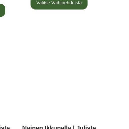
Valitse Vaihtoehdoista
iste
Nainen Ikkunalla | Juliste