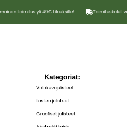
mainen toimitus yli 49€ tilauksille!
Toimituskulut va
Kategoriat:
Valokuvajulisteet
Lasten julisteet
Graafiset julisteet
Abstrakti taide