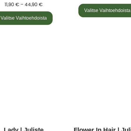
11,90
€
–
44,90
€
Valitse Vaihtoehdoista
Valitse Vaihtoehdoista
Lady | Juliste
Flower In Hair | Jul