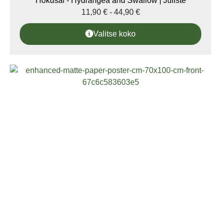
Hokusai - Hydrangea and Swallow | Juliste
11,90
€
-
44,90
€
Valitse koko