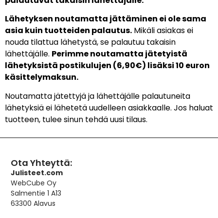
palautuvat takaisin lähettäjälle.
Lähetyksen noutamatta jättäminen ei ole sama
asia kuin tuotteiden palautus.
Mikäli asiakas ei
nouda tilattua lähetystä, se palautuu takaisin
lähettäjälle.
Perimme noutamatta jätetyistä
lähetyksistä postikulujen (6,90€) lisäksi 10 euron
käsittelymaksun.
Noutamatta jätettyjä ja lähettäjälle palautuneita
lähetyksiä ei lähetetä uudelleen asiakkaalle. Jos haluat
tuotteen, tulee sinun tehdä uusi tilaus.
Ota Yhteyttä:
Julisteet.com
WebCube Oy
Salmentie 1 A13
63300 Alavus