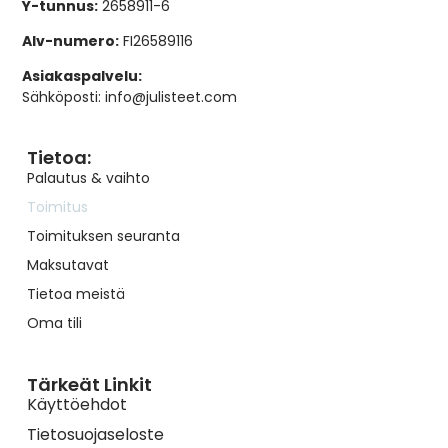
Y-tunnus:
2658911-6
Alv-numero:
FI26589116
Asiakaspalvelu:
Sähköposti: info@julisteet.com
Tietoa:
Palautus & vaihto
Toimitus
Toimituksen seuranta
Maksutavat
Tietoa meistä
Oma tili
Tärkeät Linkit
Käyttöehdot
Tietosuojaseloste