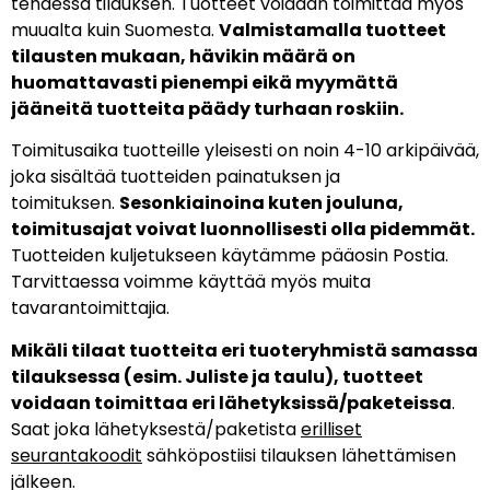
tehdessä tilauksen. Tuotteet voidaan toimittaa myös
muualta kuin Suomesta.
Valmistamalla tuotteet
tilausten mukaan, hävikin määrä on
huomattavasti pienempi eikä myymättä
jääneitä tuotteita päädy turhaan roskiin.
Toimitusaika tuotteille yleisesti on noin 4-10 arkipäivää,
joka sisältää tuotteiden painatuksen ja
toimituksen.
Sesonkiainoina kuten jouluna,
toimitusajat voivat luonnollisesti olla pidemmät.
Tuotteiden kuljetukseen käytämme pääosin Postia.
Tarvittaessa voimme käyttää myös muita
tavarantoimittajia.
Mikäli tilaat tuotteita eri tuoteryhmistä samassa
tilauksessa (esim. Juliste ja taulu), tuotteet
voidaan toimittaa eri lähetyksissä/paketeissa
.
Saat joka lähetyksestä/paketista
erilliset
seurantakoodit
sähköpostiisi tilauksen lähettämisen
jälkeen.