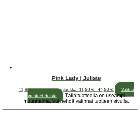
Pink Lady | Juliste
11,90
€
–
44,90
€
Hintaluokka: 11,90 € - 44,90 €
Valitse
Tällä tuotteella on useampi
Vaihtoehdoista
muunnelma. Voit tehdä valinnat tuotteen sivulla.