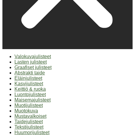
Valokuvajulisteet
Lasten julisteet
Graafiset julisteet
Abstrakti taide
Eläinjulisteet
Kasvijulisteet
Keittiö & ruoka
Luontojulisteet
Maisemajulisteet
Muotijulisteet
Muotokuva
Mustavalkoiset
Taidejulisteet
Tekstijulisteet
Huumorijulisteet