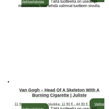
Tällä tuotteella on useampi
Vaihtoehdoista
muunnelma. Voit tehdä valinnat tuotteen sivulla.
Van Gogh – Head Of A Skeleton With A
Burning Cigarette | Juliste
11,90
€
–
44,90
€
Hintaluokka: 11,90 € - 44,90 €
Valitse
Tällä tuotteella on useampi
Vaihtoehdoista