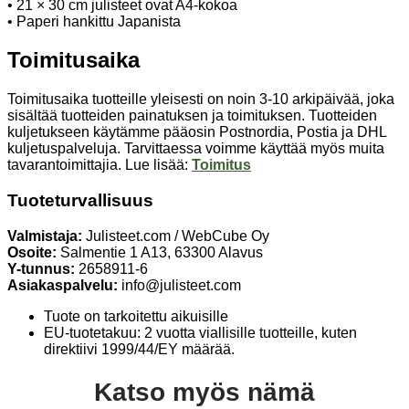
• 21 × 30 cm julisteet ovat A4-kokoa
• Paperi hankittu Japanista
Toimitusaika
Toimitusaika tuotteille yleisesti on noin 3-10 arkipäivää, joka
sisältää tuotteiden painatuksen ja toimituksen. Tuotteiden
kuljetukseen käytämme pääosin Postnordia, Postia ja DHL
kuljetuspalveluja. Tarvittaessa voimme käyttää myös muita
tavarantoimittajia. Lue lisää:
Toimitus
Tuoteturvallisuus
Valmistaja:
Julisteet.com / WebCube Oy
Osoite:
Salmentie 1 A13, 63300 Alavus
Y-tunnus:
2658911-6
Asiakaspalvelu:
info@julisteet.com
Tuote on tarkoitettu aikuisille
EU-tuotetakuu: 2 vuotta viallisille tuotteille, kuten
direktiivi 1999/44/EY määrää.
Katso myös nämä