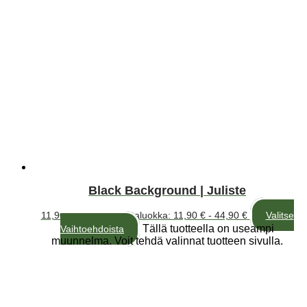
Black Background | Juliste
11,90
€
–
44,90
€
Hintaluokka: 11,90 € - 44,90 €
Valitse
Tällä tuotteella on useampi
Vaihtoehdoista
muunnelma. Voit tehdä valinnat tuotteen sivulla.