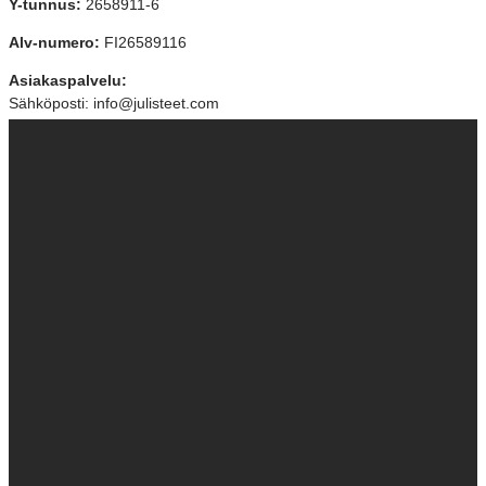
Y-tunnus:
2658911-6
Alv-numero:
FI26589116
Asiakaspalvelu:
Sähköposti: info@julisteet.com