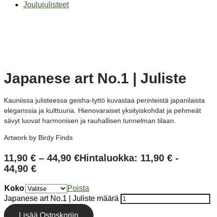
Joulujulisteet
Japanese art No.1 | Juliste
Kauniissa julisteessa geisha-tyttö kuvastaa perinteistä japanilaista
eleganssia ja kulttuuria. Hienovaraiset yksityiskohdat ja pehmeät
sävyt luovat harmonisen ja rauhallisen tunnelman tilaan.
Artwork by Birdy Finds
11,90
€
–
44,90
€
Hintaluokka: 11,90 € -
44,90 €
Koko
Poista
Japanese art No.1 | Juliste määrä
Lisää Ostoskoriin