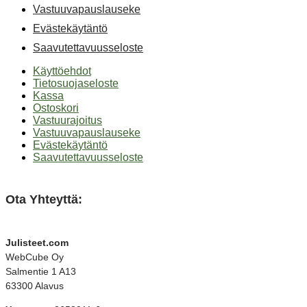
Vastuuvapauslauseke
Evästekäytäntö
Saavutettavuusseloste
Käyttöehdot
Tietosuojaseloste
Kassa
Ostoskori
Vastuurajoitus
Vastuuvapauslauseke
Evästekäytäntö
Saavutettavuusseloste
Ota Yhteyttä:
Julisteet.com
WebCube Oy
Salmentie 1 A13
63300 Alavus