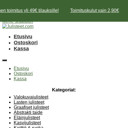
n toimitus yli 49€ tilauksille!
Toimituskulut vain 2,90€
Mene sisältöön
Etusivu
Ostoskori
Kassa
Etusivu
Ostoskori
Kassa
Kategoriat:
Valokuvajulisteet
Lasten julisteet
Graafiset julisteet
Abstrakti taide
Eläinjulisteet
Kasvijulisteet
Keittiö & ruoka