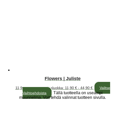
Flowers | Juliste
11,90
€
–
44,90
€
Hintaluokka: 11,90 € - 44,90 €
Valitse
Tällä tuotteella on useampi
Vaihtoehdoista
muunnelma. Voit tehdä valinnat tuotteen sivulla.