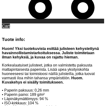
Cart
Tuote info:
Huom! Yksi tuotekuvista esittää julisteen kehystettynä
havainnollistamistarkoituksessa. Juliste toimitetaan
ilman kehyksiä, ja kuvaa on rajattu hieman.
Korkealaatuiset julisteet, jotka on valmistettu paksusta
mattapintaisesta paperista. Lisää upea yksityiskohta
huoneeseesi tai toimistoosi näillä julisteilla, jotka tuovat
varmasti iloa mihin tahansa ympäristöön.
Huom.
Kuvakehys ei sisälly toimitukseen.
• Paperin paksuus: 0,26 mm
• Paperin paino: 189 g/m²
• Läpinäkymättömyys: 94 %
• ISO-kirkkaus: 104 %