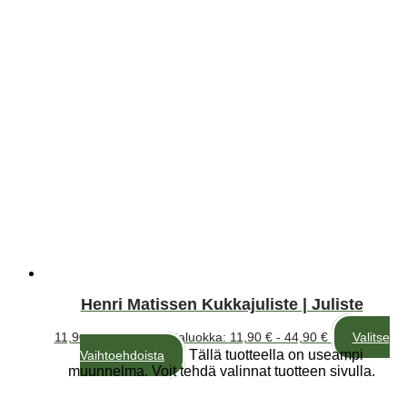
Henri Matissen Kukkajuliste | Juliste
11,90
€
–
44,90
€
Hintaluokka: 11,90 € - 44,90 €
Valitse
Tällä tuotteella on useampi
Vaihtoehdoista
muunnelma. Voit tehdä valinnat tuotteen sivulla.