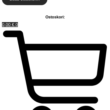
Ostoskori:
0,00
€
0