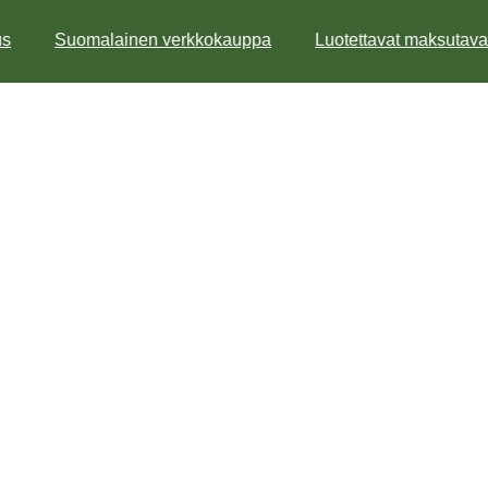
s
Suomalainen verkkokauppa
Luotettavat maksutavat