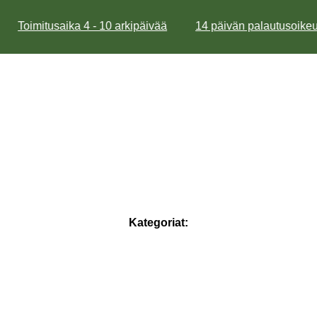
Toimitusaika 4 - 10 arkipäivää
14 päivän palautusoikeu
Kategoriat: