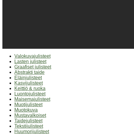
Valokuvajulisteet
Lasten julisteet
Graafiset julisteet
Abstrakti taide
Eläinjulisteet
Kasvijulisteet
Keittiö & ruoka
Luontojulisteet
Maisemajulisteet
Muotijulisteet
Muotokuva
Mustavalkoiset
Taidejulisteet
Tekstijulisteet
Huumorijulisteet