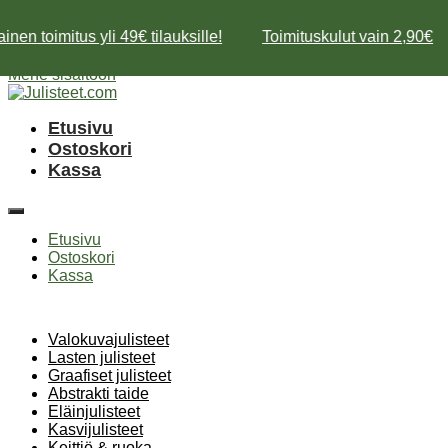
nen toimitus yli 49€ tilauksille!
Toimituskulut vain 2,90€
Mene sisältöön
Etusivu
Ostoskori
Kassa
Etusivu
Ostoskori
Kassa
Valokuvajulisteet
Lasten julisteet
Graafiset julisteet
Abstrakti taide
Eläinjulisteet
Kasvijulisteet
Keittiö & ruoka