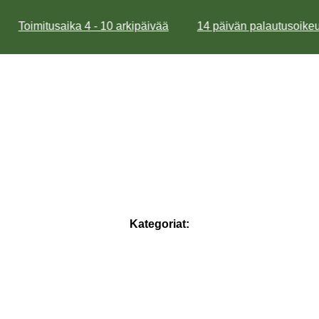
Toimitusaika 4 - 10 arkipäivää
14 päivän palautusoikeu
Kategoriat: