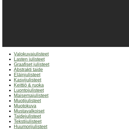
Valokuvajulisteet
Lasten julisteet
Graafiset julisteet
Abstrakti taide
Eläinjulisteet
Kasvijulisteet
Keittiö & ruoka
Luontojulisteet
Maisemajulisteet
Muotijulisteet
Muotokuva
Mustavalkoiset
Taidejulisteet
Tekstijulisteet
Huumorijulisteet