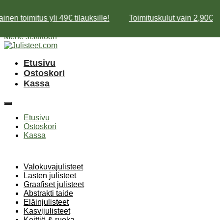
inen toimitus yli 49€ tilauksille!
Toimituskulut vain 2,90€
Mene sisältöön
Etusivu
Ostoskori
Kassa
Etusivu
Ostoskori
Kassa
Valokuvajulisteet
Lasten julisteet
Graafiset julisteet
Abstrakti taide
Eläinjulisteet
Kasvijulisteet
Keittiö & ruoka