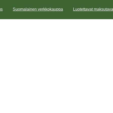
s
Suomalainen verkkokauppa
Luotettavat maksutavat