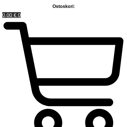
Ostoskori:
0,00
€
0