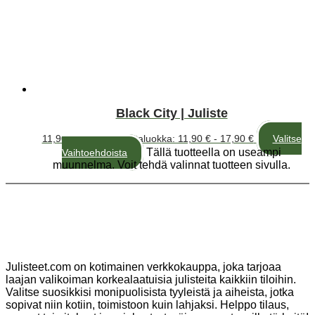
Black City | Juliste
11,90
€
–
17,90
€
Hintaluokka: 11,90 € - 17,90 €
Valitse
Tällä tuotteella on useampi
Vaihtoehdoista
muunnelma. Voit tehdä valinnat tuotteen sivulla.
Julisteet.com on kotimainen verkkokauppa, joka tarjoaa
laajan valikoiman korkealaatuisia julisteita kaikkiin tiloihin.
Valitse suosikkisi monipuolisista tyyleistä ja aiheista, jotka
sopivat niin kotiin, toimistoon kuin lahjaksi. Helppo tilaus,