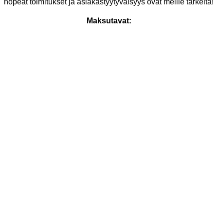
nopeat toimitukset ja asiakastyytyväisyys ovat meille tärkeitä!
Maksutavat: