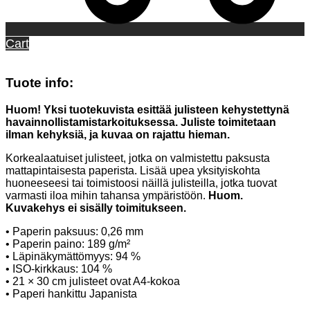
Cart
Tuote info:
Huom! Yksi tuotekuvista esittää julisteen kehystettynä
havainnollistamistarkoituksessa. Juliste toimitetaan
ilman kehyksiä, ja kuvaa on rajattu hieman.
Korkealaatuiset julisteet, jotka on valmistettu paksusta
mattapintaisesta paperista. Lisää upea yksityiskohta
huoneeseesi tai toimistoosi näillä julisteilla, jotka tuovat
varmasti iloa mihin tahansa ympäristöön.
Huom.
Kuvakehys ei sisälly toimitukseen.
• Paperin paksuus: 0,26 mm
• Paperin paino: 189 g/m²
• Läpinäkymättömyys: 94 %
• ISO-kirkkaus: 104 %
• 21 × 30 cm julisteet ovat A4-kokoa
• Paperi hankittu Japanista