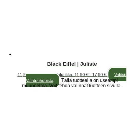
Black Eiffel | Juliste
11,90
€
–
17,90
€
Hintaluokka: 11,90 € - 17,90 €
Valitse
Tällä tuotteella on useampi
Vaihtoehdoista
muunnelma. Voit tehdä valinnat tuotteen sivulla.