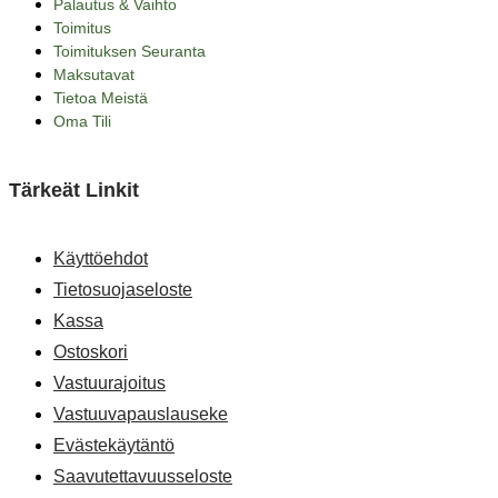
Palautus & Vaihto
Toimitus
Toimituksen Seuranta
Maksutavat
Tietoa Meistä
Oma Tili
Tärkeät Linkit
Käyttöehdot
Tietosuojaseloste
Kassa
Ostoskori
Vastuurajoitus
Vastuuvapauslauseke
Evästekäytäntö
Saavutettavuusseloste