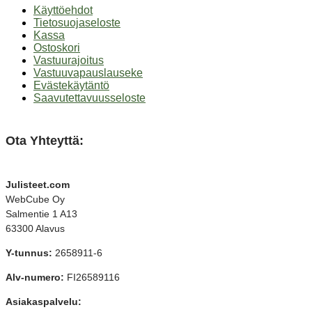
Käyttöehdot
Tietosuojaseloste
Kassa
Ostoskori
Vastuurajoitus
Vastuuvapauslauseke
Evästekäytäntö
Saavutettavuusseloste
Ota Yhteyttä:
Julisteet.com
WebCube Oy
Salmentie 1 A13
63300 Alavus
Y-tunnus:
2658911-6
Alv-numero:
FI26589116
Asiakaspalvelu: