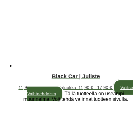
Black Car | Juliste
11,90
€
–
17,90
€
Hintaluokka: 11,90 € - 17,90 €
Valitse
Tällä tuotteella on useampi
Vaihtoehdoista
muunnelma. Voit tehdä valinnat tuotteen sivulla.