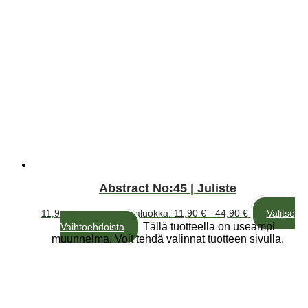
Abstract No:45 | Juliste
11,90
€
–
44,90
€
Hintaluokka: 11,90 € - 44,90 €
Valitse
Tällä tuotteella on useampi
Vaihtoehdoista
muunnelma. Voit tehdä valinnat tuotteen sivulla.