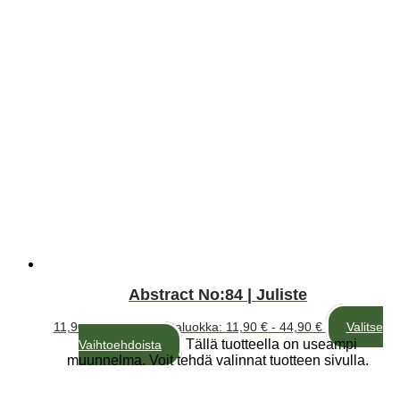
Abstract No:84 | Juliste
11,90
€
–
44,90
€
Hintaluokka: 11,90 € - 44,90 €
Valitse
Tällä tuotteella on useampi
Vaihtoehdoista
muunnelma. Voit tehdä valinnat tuotteen sivulla.