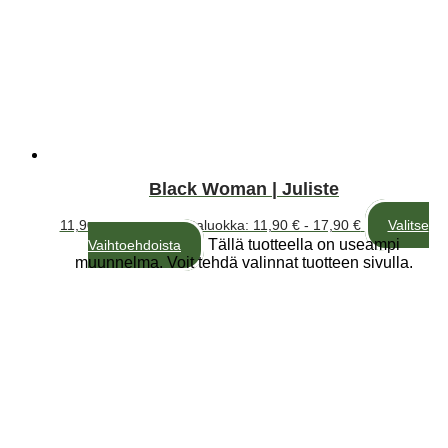
Black Woman | Juliste
11,90
€
–
17,90
€
Hintaluokka: 11,90 € - 17,90 €
Valitse
Tällä tuotteella on useampi
Vaihtoehdoista
muunnelma. Voit tehdä valinnat tuotteen sivulla.