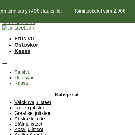
n toimitus yli 49€ tilauksille!
Toimituskulut vain 2,90€
Mene sisältöön
Etusivu
Ostoskori
Kassa
Etusivu
Ostoskori
Kassa
Kategoriat:
Valokuvajulisteet
Lasten julisteet
Graafiset julisteet
Abstrakti taide
Eläinjulisteet
Kasvijulisteet
Keittiö & ruoka