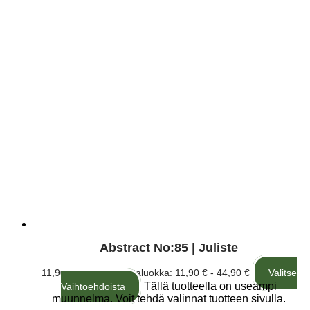
Abstract No:85 | Juliste
11,90
€
–
44,90
€
Hintaluokka: 11,90 € - 44,90 €
Valitse
Tällä tuotteella on useampi
Vaihtoehdoista
muunnelma. Voit tehdä valinnat tuotteen sivulla.