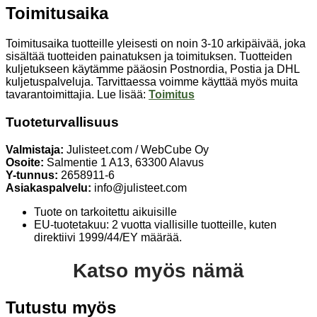
Toimitusaika
Toimitusaika tuotteille yleisesti on noin 3-10 arkipäivää, joka
sisältää tuotteiden painatuksen ja toimituksen. Tuotteiden
kuljetukseen käytämme pääosin Postnordia, Postia ja DHL
kuljetuspalveluja. Tarvittaessa voimme käyttää myös muita
tavarantoimittajia. Lue lisää:
Toimitus
Tuoteturvallisuus
Valmistaja:
Julisteet.com / WebCube Oy
Osoite:
Salmentie 1 A13, 63300 Alavus
Y-tunnus:
2658911-6
Asiakaspalvelu:
info@julisteet.com
Tuote on tarkoitettu aikuisille
EU-tuotetakuu: 2 vuotta viallisille tuotteille, kuten
direktiivi 1999/44/EY määrää.
Katso myös nämä
Tutustu myös