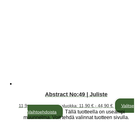
Abstract No:49 | Juliste
11,90
€
–
44,90
€
Hintaluokka: 11,90 € - 44,90 €
Valitse
Tällä tuotteella on useampi
Vaihtoehdoista
muunnelma. Voit tehdä valinnat tuotteen sivulla.