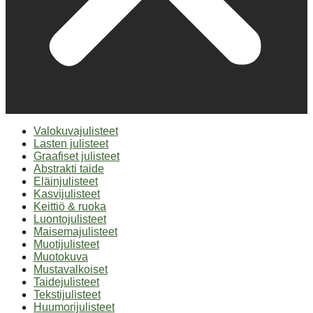
Valokuvajulisteet
Lasten julisteet
Graafiset julisteet
Abstrakti taide
Eläinjulisteet
Kasvijulisteet
Keittiö & ruoka
Luontojulisteet
Maisemajulisteet
Muotijulisteet
Muotokuva
Mustavalkoiset
Taidejulisteet
Tekstijulisteet
Huumorijulisteet