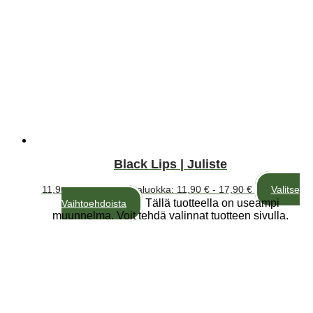
Black Lips | Juliste
11,90
€
–
17,90
€
Hintaluokka: 11,90 € - 17,90 €
Valitse
Tällä tuotteella on useampi
Vaihtoehdoista
muunnelma. Voit tehdä valinnat tuotteen sivulla.