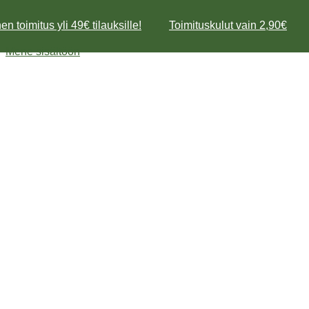
n toimitus yli 49€ tilauksille!
Toimituskulut vain 2,90€
Mene sisältöön