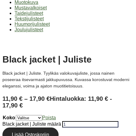
Muotokuva
Mustavalkoiset
Taidejulisteet
Tekstijulisteet
Huumorijulisteet
Joulujulisteet
Black jacket | Juliste
Black jacket | Juliste. Tyylikäs valokuvajuliste, jossa nainen
poseeraa itsevarmasti jakkupuvussa. Kuvassa korostuvat moderni
eleganssi, voima ja ajaton muotitietoisuus.
11,90
€
–
17,90
€
Hintaluokka: 11,90 € -
17,90 €
Koko
Poista
Black jacket | Juliste määrä
Lisää Ostoskoriin