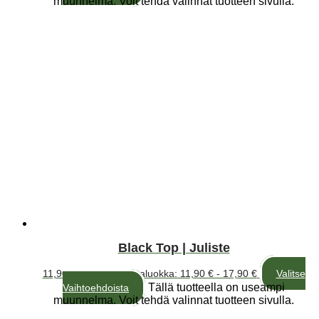
muunnelma. Voit tehdä valinnat tuotteen sivulla.
Black Top | Juliste
11,90
€
–
17,90
€
Hintaluokka: 11,90 € - 17,90 €
Valitse
Tällä tuotteella on useampi
Vaihtoehdoista
muunnelma. Voit tehdä valinnat tuotteen sivulla.