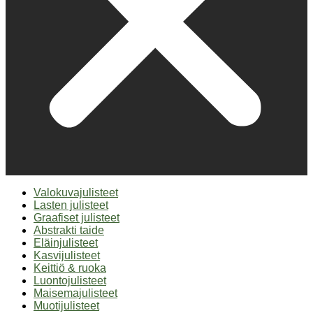
Valokuvajulisteet
Lasten julisteet
Graafiset julisteet
Abstrakti taide
Eläinjulisteet
Kasvijulisteet
Keittiö & ruoka
Luontojulisteet
Maisemajulisteet
Muotijulisteet