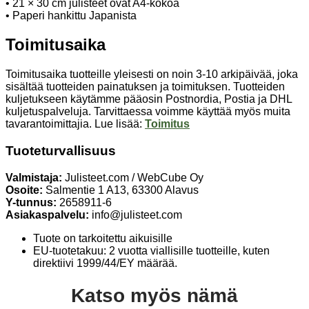
• 21 × 30 cm julisteet ovat A4-kokoa
• Paperi hankittu Japanista
Toimitusaika
Toimitusaika tuotteille yleisesti on noin 3-10 arkipäivää, joka
sisältää tuotteiden painatuksen ja toimituksen. Tuotteiden
kuljetukseen käytämme pääosin Postnordia, Postia ja DHL
kuljetuspalveluja. Tarvittaessa voimme käyttää myös muita
tavarantoimittajia. Lue lisää:
Toimitus
Tuoteturvallisuus
Valmistaja:
Julisteet.com / WebCube Oy
Osoite:
Salmentie 1 A13, 63300 Alavus
Y-tunnus:
2658911-6
Asiakaspalvelu:
info@julisteet.com
Tuote on tarkoitettu aikuisille
EU-tuotetakuu: 2 vuotta viallisille tuotteille, kuten
direktiivi 1999/44/EY määrää.
Katso myös nämä