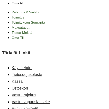
Oma tili
Palautus & Vaihto
Toimitus
Toimituksen Seuranta
Maksutavat
Tietoa Meistä
Oma Tili
Tärkeät Linkit
Käyttöehdot
Tietosuojaseloste
Kassa
Ostoskori
Vastuurajoitus
Vastuuvapauslauseke
Evästekäytäntö