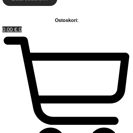
Ostoskori:
0,00
€
0