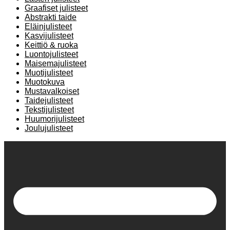
Graafiset julisteet
Abstrakti taide
Eläinjulisteet
Kasvijulisteet
Keittiö & ruoka
Luontojulisteet
Maisemajulisteet
Muotijulisteet
Muotokuva
Mustavalkoiset
Taidejulisteet
Tekstijulisteet
Huumorijulisteet
Joulujulisteet