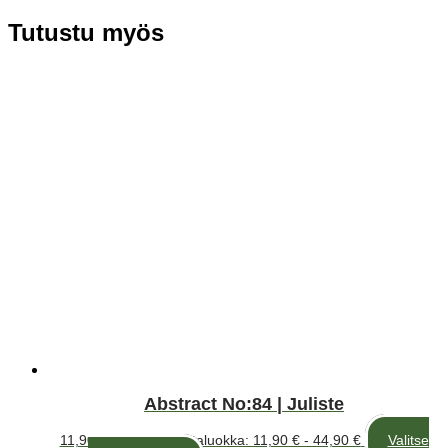
Tutustu myös
Abstract No:84 | Juliste
11,90
€
–
44,90
€
Hintaluokka: 11,90 € - 44,90 €
Valitse