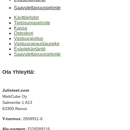
Saavutettavuusseloste
Käyttöehdot
Tietosuojaseloste
Kassa
Ostoskori
Vastuurajoitus
Vastuuvapauslauseke
Evästekäytäntö
Saavutettavuusseloste
Ota Yhteyttä:
Julisteet.com
WebCube Oy
Salmentie 1 A13
63300 Alavus
Y-tunnus:
2658911-6
Alv-numero:
FI26589116