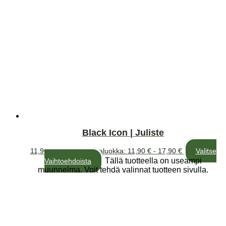
Black Icon | Juliste
11,90
€
–
17,90
€
Hintaluokka: 11,90 € - 17,90 €
Valitse
Tällä tuotteella on useampi
Vaihtoehdoista
muunnelma. Voit tehdä valinnat tuotteen sivulla.