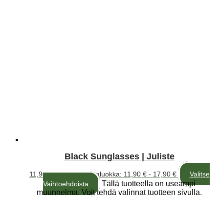
Black Sunglasses | Juliste
11,90
€
–
17,90
€
Hintaluokka: 11,90 € - 17,90 €
Valitse
Tällä tuotteella on useampi
Vaihtoehdoista
muunnelma. Voit tehdä valinnat tuotteen sivulla.