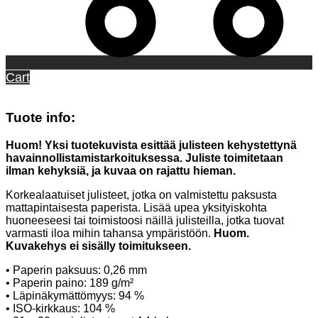
Cart
Tuote info:
Huom! Yksi tuotekuvista esittää julisteen kehystettynä
havainnollistamistarkoituksessa. Juliste toimitetaan
ilman kehyksiä, ja kuvaa on rajattu hieman.
Korkealaatuiset julisteet, jotka on valmistettu paksusta
mattapintaisesta paperista. Lisää upea yksityiskohta
huoneeseesi tai toimistoosi näillä julisteilla, jotka tuovat
varmasti iloa mihin tahansa ympäristöön.
Huom.
Kuvakehys ei sisälly toimitukseen.
• Paperin paksuus: 0,26 mm
• Paperin paino: 189 g/m²
• Läpinäkymättömyys: 94 %
• ISO-kirkkaus: 104 %