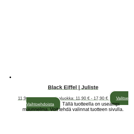
Black Eiffel | Juliste
11,90
€
–
17,90
€
Hintaluokka: 11,90 € - 17,90 €
Valitse
Tällä tuotteella on useampi
Vaihtoehdoista
muunnelma. Voit tehdä valinnat tuotteen sivulla.