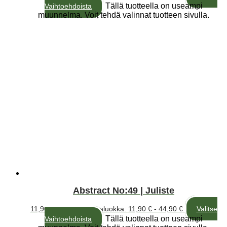
Tällä tuotteella on useampi
Vaihtoehdoista
muunnelma. Voit tehdä valinnat tuotteen sivulla.
Abstract No:49 | Juliste
11,90
€
–
44,90
€
Hintaluokka: 11,90 € - 44,90 €
Valitse
Tällä tuotteella on useampi
Vaihtoehdoista