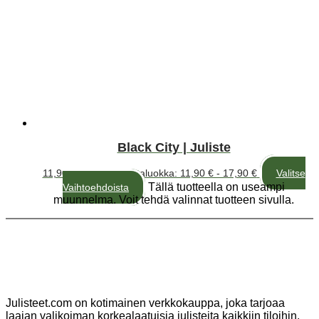
Black City | Juliste
11,90
€
–
17,90
€
Hintaluokka: 11,90 € - 17,90 €
Valitse
Tällä tuotteella on useampi
Vaihtoehdoista
muunnelma. Voit tehdä valinnat tuotteen sivulla.
Julisteet.com on kotimainen verkkokauppa, joka tarjoaa
laajan valikoiman korkealaatuisia julisteita kaikkiin tiloihin.