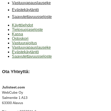
Vastuuvapauslauseke
Evästekäytäntö
Saavutettavuusseloste
Käyttöehdot
Tietosuojaseloste
Kassa
Ostoskori
Vastuurajoitus
Vastuuvapauslauseke
Evästekäytäntö
Saavutettavuusseloste
Ota Yhteyttä:
Julisteet.com
WebCube Oy
Salmentie 1 A13
63300 Alavus