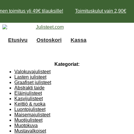
en toimitus yli 49€ tilauksille!
Toimituskulut vain 2,90€
Mene
sisältöön
Etusivu
Ostoskori
Kassa
Kategoriat:
Valokuvajulisteet
Lasten julisteet
Graafiset julisteet
Abstrakti taide
Eläinjulisteet
Kasvijulisteet
Keittiö & ruoka
Luontojulisteet
Maisemajulisteet
Muotijulisteet
Muotokuva
Mustavalkoiset