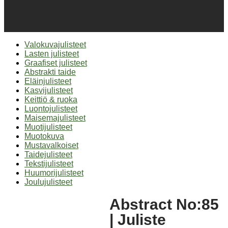
Valokuvajulisteet
Lasten julisteet
Graafiset julisteet
Abstrakti taide
Eläinjulisteet
Kasvijulisteet
Keittiö & ruoka
Luontojulisteet
Maisemajulisteet
Muotijulisteet
Muotokuva
Mustavalkoiset
Taidejulisteet
Tekstijulisteet
Huumorijulisteet
Joulujulisteet
Abstract No:85
| Juliste