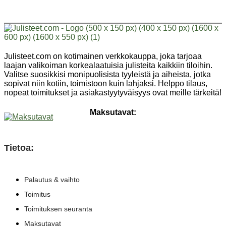
useampi
useampi
tuotteella
on
muunnelma.
muunnelma.
on
useamp
Voit
Voit
useampi
muunne
tehdä
tehdä
muunnelma.
Voit
valinnat
valinnat
Voit
tehdä
tuotteen
tuotteen
tehdä
valinna
Julisteet.com on kotimainen verkkokauppa, joka tarjoaa
sivulla.
sivulla.
valinnat
tuottee
laajan valikoiman korkealaatuisia julisteita kaikkiin tiloihin.
tuotteen
sivulla.
Valitse suosikkisi monipuolisista tyyleistä ja aiheista, jotka
sivulla.
sopivat niin kotiin, toimistoon kuin lahjaksi. Helppo tilaus,
nopeat toimitukset ja asiakastyytyväisyys ovat meille tärkeitä!
Maksutavat:
Tietoa:
Palautus & vaihto
Toimitus
Toimituksen seuranta
Maksutavat