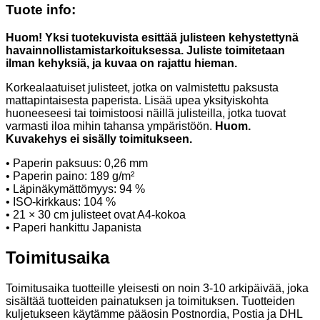
Tuote info:
Huom! Yksi tuotekuvista esittää julisteen kehystettynä
havainnollistamistarkoituksessa. Juliste toimitetaan
ilman kehyksiä, ja kuvaa on rajattu hieman.
Korkealaatuiset julisteet, jotka on valmistettu paksusta
mattapintaisesta paperista. Lisää upea yksityiskohta
huoneeseesi tai toimistoosi näillä julisteilla, jotka tuovat
varmasti iloa mihin tahansa ympäristöön.
Huom.
Kuvakehys ei sisälly toimitukseen.
• Paperin paksuus: 0,26 mm
• Paperin paino: 189 g/m²
• Läpinäkymättömyys: 94 %
• ISO-kirkkaus: 104 %
• 21 × 30 cm julisteet ovat A4-kokoa
• Paperi hankittu Japanista
Toimitusaika
Toimitusaika tuotteille yleisesti on noin 3-10 arkipäivää, joka
sisältää tuotteiden painatuksen ja toimituksen. Tuotteiden
kuljetukseen käytämme pääosin Postnordia, Postia ja DHL