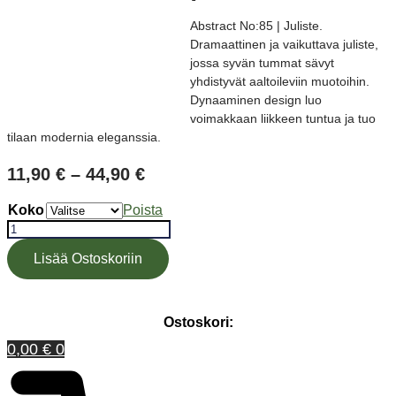
Abstract No:85 | Juliste.
Dramaattinen ja vaikuttava juliste,
jossa syvän tummat sävyt
yhdistyvät aaltoileviin muotoihin.
Dynaaminen design luo
voimakkaan liikkeen tuntua ja tuo
tilaan modernia eleganssia.
Hintaluokka:
11,90
€
–
44,90
€
11,90 €
Koko
Poista
-
Abstract
44,90 €
No:85
|
Lisää Ostoskoriin
Juliste
määrä
Ostoskori:
0,00
€
0