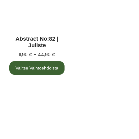
Abstract No:82 |
Juliste
11,90
€
–
44,90
€
Valitse Vaihtoehdoista