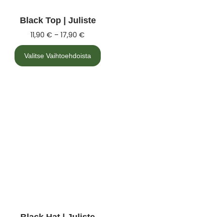
Black Top | Juliste
11,90
€
–
17,90
€
Valitse Vaihtoehdoista