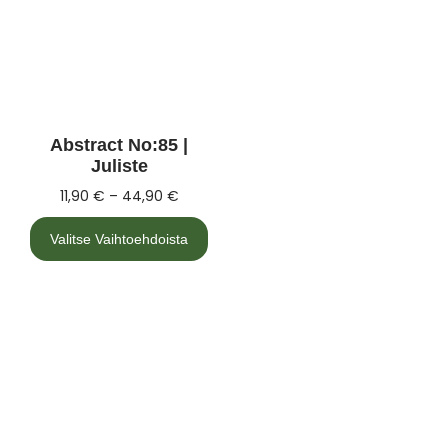
Abstract No:85 |
Juliste
11,90
€
–
44,90
€
Valitse Vaihtoehdoista