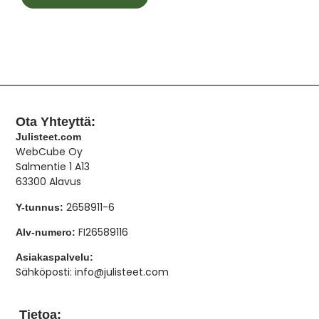
Ota Yhteyttä:
Julisteet.com
WebCube Oy
Salmentie 1 A13
63300 Alavus
2658911-6
Y-tunnus:
FI26589116
Alv-numero:
Asiakaspalvelu:
Sähköposti: info@julisteet.com
Tietoa: