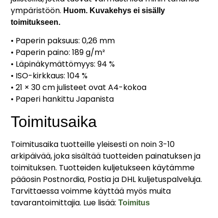
ympäristöön.
Huom. Kuvakehys ei sisälly
toimitukseen.
• Paperin paksuus: 0,26 mm
• Paperin paino: 189 g/m²
• Läpinäkymättömyys: 94 %
• ISO-kirkkaus: 104 %
• 21 × 30 cm julisteet ovat A4-kokoa
• Paperi hankittu Japanista
Toimitusaika
Toimitusaika tuotteille yleisesti on noin 3-10
arkipäivää, joka sisältää tuotteiden painatuksen ja
toimituksen. Tuotteiden kuljetukseen käytämme
pääosin Postnordia, Postia ja DHL kuljetuspalveluja.
Tarvittaessa voimme käyttää myös muita
tavarantoimittajia. Lue lisää:
Toimitus