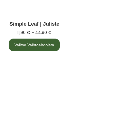
Simple Leaf | Juliste
11,90
€
–
44,90
€
Valitse Vaihtoehdoista