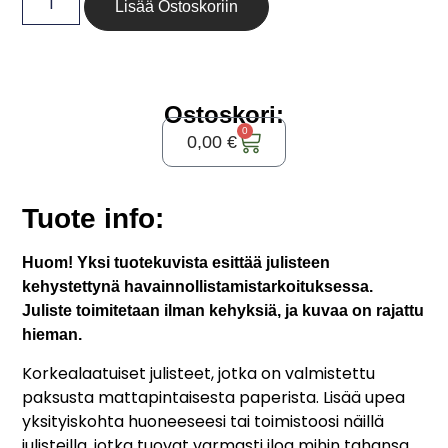
Lisää Ostoskoriin
Ostoskori:
0
0,00
€
Tuote info:
Huom! Yksi tuotekuvista esittää julisteen
kehystettynä havainnollistamistarkoituksessa.
Juliste toimitetaan ilman kehyksiä, ja kuvaa on rajattu
hieman.
Korkealaatuiset julisteet, jotka on valmistettu
paksusta mattapintaisesta paperista. Lisää upea
yksityiskohta huoneeseesi tai toimistoosi näillä
julisteilla, jotka tuovat varmasti iloa mihin tahansa