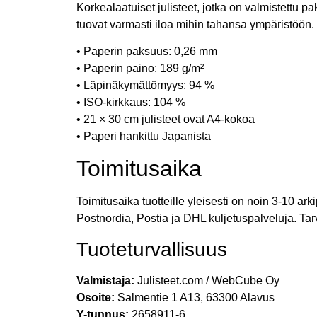
Korkealaatuiset julisteet, jotka on valmistettu pa
tuovat varmasti iloa mihin tahansa ympäristöön.
• Paperin paksuus: 0,26 mm
• Paperin paino: 189 g/m²
• Läpinäkymättömyys: 94 %
• ISO-kirkkaus: 104 %
• 21 × 30 cm julisteet ovat A4-kokoa
• Paperi hankittu Japanista
Toimitusaika
Toimitusaika tuotteille yleisesti on noin 3-10 a
Postnordia, Postia ja DHL kuljetuspalveluja. Tar
Tuoteturvallisuus
Valmistaja:
Julisteet.com / WebCube Oy
Osoite:
Salmentie 1 A13, 63300 Alavus
Y-tunnus:
2658911-6