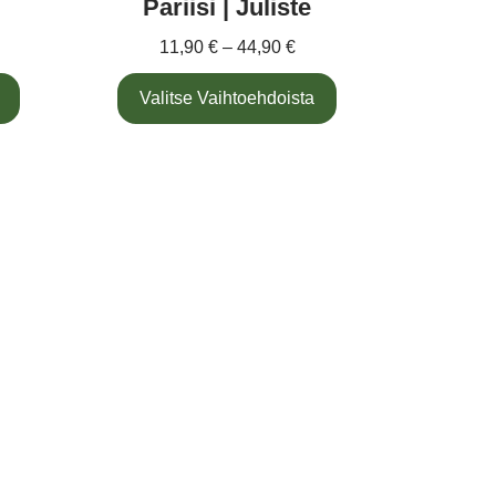
Pariisi | Juliste
11,90
€
–
44,90
€
Valitse Vaihtoehdoista