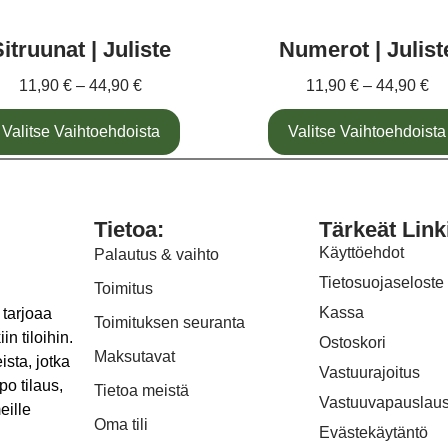
itruunat | Juliste
Numerot | Julist
11,90
€
–
44,90
€
11,90
€
–
44,90
€
Valitse Vaihtoehdoista
Valitse Vaihtoehdoista
Tietoa:
Tärkeät Link
Käyttöehdot
Palautus & vaihto
Tietosuojaseloste
Toimitus
Kassa
 tarjoaa
Toimituksen seuranta
in tiloihin.
Ostoskori
Maksutavat
ista, jotka
Vastuurajoitus
po tilaus,
Tietoa meistä
Vastuuvapauslau
eille
Oma tili
Evästekäytäntö