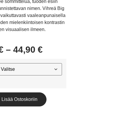
see sommittelua, tuoden esiin
nnistettavan nimen. Vihreä Big
vaikuttavasti vaaleanpunaisella
uoden mielenkiintoisen kontrastin
en visuaalisen ilmeen.
€
–
44,90
€
Lisää Ostoskoriin