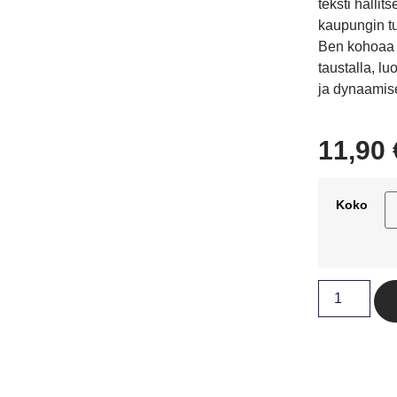
teksti hallit
kaupungin tu
Ben kohoaa 
taustalla, l
ja dynaamis
11,90
Koko