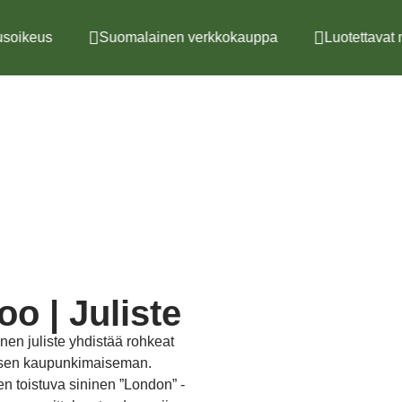
soikeus
Suomalainen verkkokauppa
Luotettavat 
oo | Juliste
nen juliste yhdistää rohkeat
nisen kaupunkimaiseman.
n toistuva sininen ”London” -