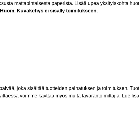
ksusta mattapintaisesta paperista. Lisää upea yksityiskohta huonee
Huom. Kuvakehys ei sisälly toimitukseen.
rkipäivää, joka sisältää tuotteiden painatuksen ja toimituksen. 
vittaessa voimme käyttää myös muita tavarantoimittajia. Lue lis