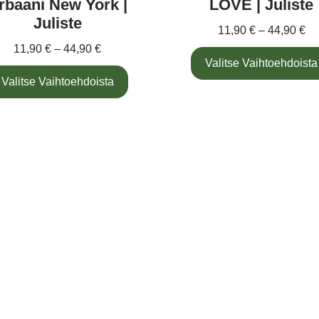
rbaani New York |
LOVE | Juliste
Juliste
11,90
€
–
44,90
€
11,90
€
–
44,90
€
Valitse Vaihtoehdoista
Valitse Vaihtoehdoista