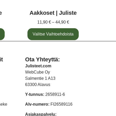
e
Aakkoset | Juliste
11,90
€
–
44,90
€
Valitse Vaihtoehdoista
it
Ota Yhteyttä:
Julisteet.com
WebCube Oy
Salmentie 1 A13
63300 Alavus
Y-tunnus:
2658911-6
seke
Alv-numero:
FI26589116
Asiakaspalvelu: