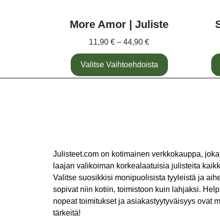
More Amor | Juliste
S
11,90
€
–
44,90
€
Valitse Vaihtoehdoista
Julisteet.com on kotimainen verkkokauppa, joka
laajan valikoiman korkealaatuisia julisteita kaikki
Valitse suosikkisi monipuolisista tyyleistä ja aihe
sopivat niin kotiin, toimistoon kuin lahjaksi. Help
nopeat toimitukset ja asiakastyytyväisyys ovat m
tärkeitä!