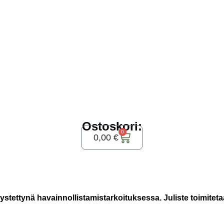
Ostoskori:
0
0,00
€
ystettynä havainnollistamistarkoituksessa. Juliste toimiteta