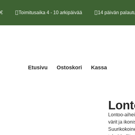
€
Toimitusaika 4 - 10 arkipäivää
14 päivän palautu
Etusivu
Ostoskori
Kassa
Lont
Lontoo-aihei
värit ja iko
Suurikokoine