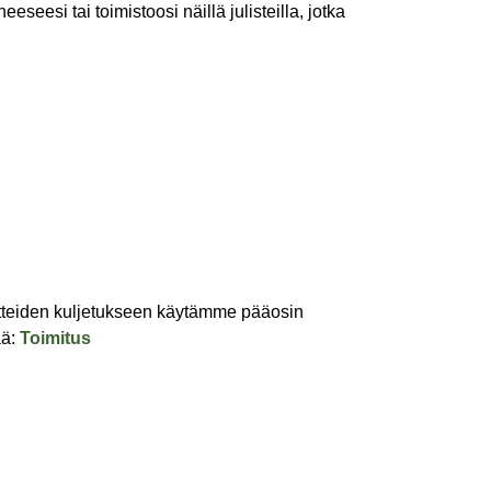
seesi tai toimistoosi näillä julisteilla, jotka
Tuotteiden kuljetukseen käytämme pääosin
ää:
Toimitus