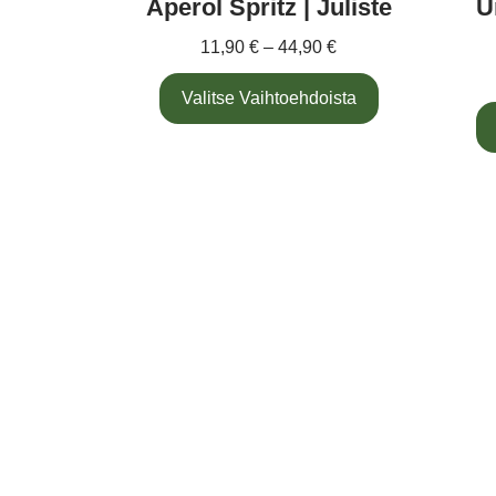
Aperol Spritz | Juliste
U
11,90
€
–
44,90
€
Valitse Vaihtoehdoista