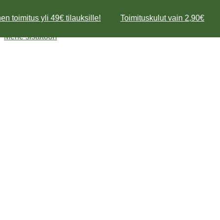
n toimitus yli 49€ tilauksille!
Toimituskulut vain 2,90€
Mene sisältöön