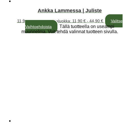
Ankka Lammessa | Juliste
11,90
€
–
44,90
€
Hintaluokka: 11,90 € - 44,90 €
Valitse
Tällä tuotteella on useampi
Vaihtoehdoista
muunnelma. Voit tehdä valinnat tuotteen sivulla.