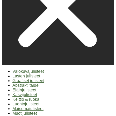
Valokuvajulisteet
Lasten julisteet
Graafiset julisteet
Abstrakti taide
Eläinjulisteet
Kasvijulisteet
Keittiö & ruoka
Luontojulisteet
Maisemajulisteet
Muotijulisteet