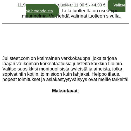
11,90
€
–
44,90
€
Hintaluokka: 11,90 € - 44,90 €
Valitse
Tällä tuotteella on useampi
Vaihtoehdoista
muunnelma. Voit tehdä valinnat tuotteen sivulla.
Julisteet.com on kotimainen verkkokauppa, joka tarjoaa
laajan valikoiman korkealaatuisia julisteita kaikkiin tiloihin.
Valitse suosikkisi monipuolisista tyyleistä ja aiheista, jotka
sopivat niin kotiin, toimistoon kuin lahjaksi. Helppo tilaus,
nopeat toimitukset ja asiakastyytyväisyys ovat meille tärkeitä!
Maksutavat: