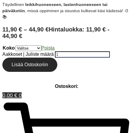
Täydellinen
leikkihuoneeseen, lastenhuoneeseen tai
päiväkotiin
, missä oppiminen ja sisustus kulkevat käsi kädessä! 🎨
📚
11,90
€
–
44,90
€
Hintaluokka: 11,90 € -
44,90 €
Koko
Poista
Aakkoset | Juliste määrä
Lisää Ostoskoriin
Ostoskori:
0,00
€
0