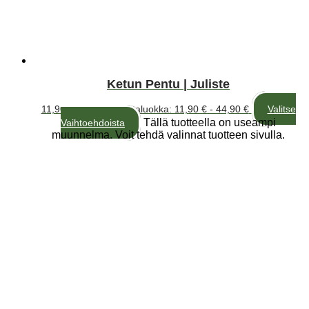
Ketun Pentu | Juliste
11,90
€
–
44,90
€
Hintaluokka: 11,90 € - 44,90 €
Valitse
Tällä tuotteella on useampi
Vaihtoehdoista
muunnelma. Voit tehdä valinnat tuotteen sivulla.