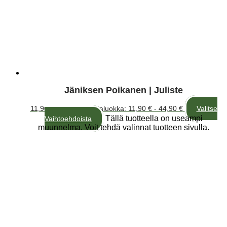
Jäniksen Poikanen | Juliste
11,90
€
–
44,90
€
Hintaluokka: 11,90 € - 44,90 €
Valitse
Tällä tuotteella on useampi
Vaihtoehdoista
muunnelma. Voit tehdä valinnat tuotteen sivulla.