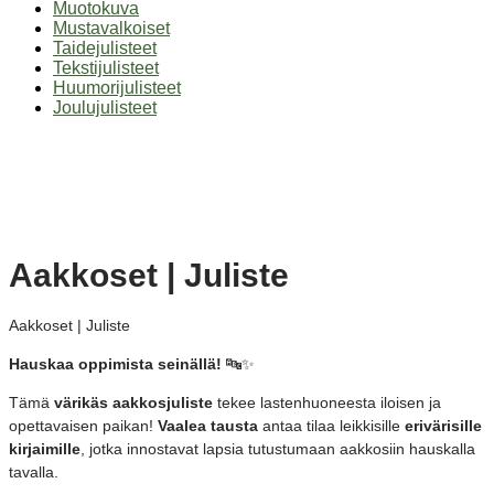
Muotokuva
Mustavalkoiset
Taidejulisteet
Tekstijulisteet
Huumorijulisteet
Joulujulisteet
Aakkoset | Juliste
Aakkoset | Juliste
Hauskaa oppimista seinällä!
🔤✨
Tämä
värikäs aakkosjuliste
tekee lastenhuoneesta iloisen ja
opettavaisen paikan!
Vaalea tausta
antaa tilaa leikkisille
erivärisille
kirjaimille
, jotka innostavat lapsia tutustumaan aakkosiin hauskalla
tavalla.