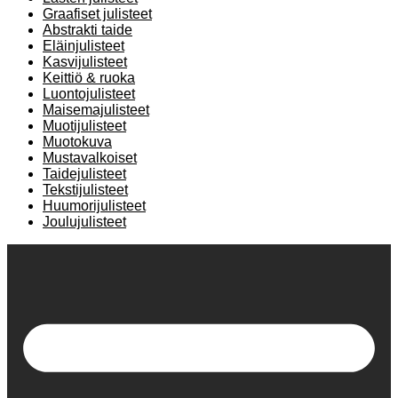
Graafiset julisteet
Abstrakti taide
Eläinjulisteet
Kasvijulisteet
Keittiö & ruoka
Luontojulisteet
Maisemajulisteet
Muotijulisteet
Muotokuva
Mustavalkoiset
Taidejulisteet
Tekstijulisteet
Huumorijulisteet
Joulujulisteet