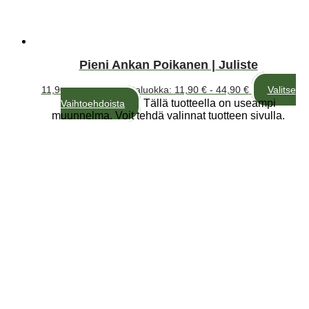
Pieni Ankan Poikanen | Juliste
11,90
€
–
44,90
€
Hintaluokka: 11,90 € - 44,90 €
Valitse
Tällä tuotteella on useampi
Vaihtoehdoista
muunnelma. Voit tehdä valinnat tuotteen sivulla.