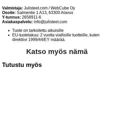
Valmistaja:
Julisteet.com / WebCube Oy
Osoite:
Salmentie 1 A13, 63300 Alavus
Y-tunnus:
2658911-6
Asiakaspalvelu:
info@julisteet.com
Tuote on tarkoitettu aikuisille
EU-tuotetakuu: 2 vuotta viallisille tuotteille, kuten
direktiivi 1999/44/EY määrää.
Katso myös nämä
Tutustu myös