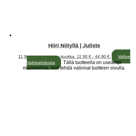
Hiiri Niityllä | Juliste
11,90
€
–
44,90
€
Hintaluokka: 11,90 € - 44,90 €
Valitse
Tällä tuotteella on useampi
Vaihtoehdoista
muunnelma. Voit tehdä valinnat tuotteen sivulla.