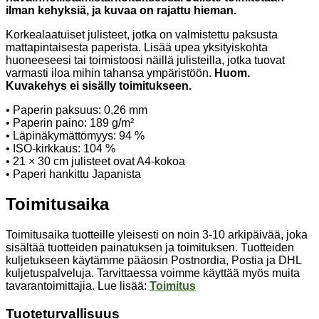
ilman kehyksiä, ja kuvaa on rajattu hieman.
Korkealaatuiset julisteet, jotka on valmistettu paksusta
mattapintaisesta paperista. Lisää upea yksityiskohta
huoneeseesi tai toimistoosi näillä julisteilla, jotka tuovat
varmasti iloa mihin tahansa ympäristöön.
Huom.
Kuvakehys ei sisälly toimitukseen.
• Paperin paksuus: 0,26 mm
• Paperin paino: 189 g/m²
• Läpinäkymättömyys: 94 %
• ISO-kirkkaus: 104 %
• 21 × 30 cm julisteet ovat A4-kokoa
• Paperi hankittu Japanista
Toimitusaika
Toimitusaika tuotteille yleisesti on noin 3-10 arkipäivää, joka
sisältää tuotteiden painatuksen ja toimituksen. Tuotteiden
kuljetukseen käytämme pääosin Postnordia, Postia ja DHL
kuljetuspalveluja. Tarvittaessa voimme käyttää myös muita
tavarantoimittajia. Lue lisää:
Toimitus
Tuoteturvallisuus