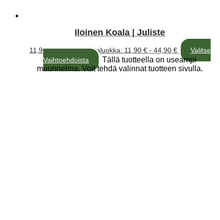
Iloinen Koala | Juliste
11,90
€
–
44,90
€
Hintaluokka: 11,90 € - 44,90 €
Valitse
Tällä tuotteella on useampi
Vaihtoehdoista
muunnelma. Voit tehdä valinnat tuotteen sivulla.