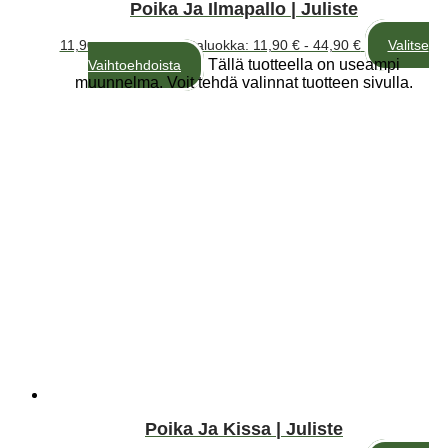
Poika Ja Ilmapallo | Juliste
11,90
€
–
44,90
€
Hintaluokka: 11,90 € - 44,90 €
Valitse
Tällä tuotteella on useampi
Vaihtoehdoista
muunnelma. Voit tehdä valinnat tuotteen sivulla.
Poika Ja Kissa | Juliste