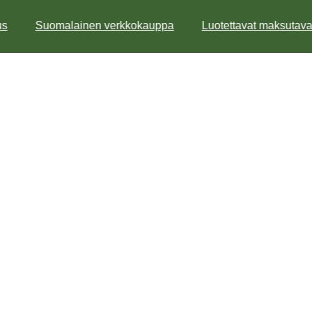
s
Suomalainen verkkokauppa
Luotettavat maksutavat