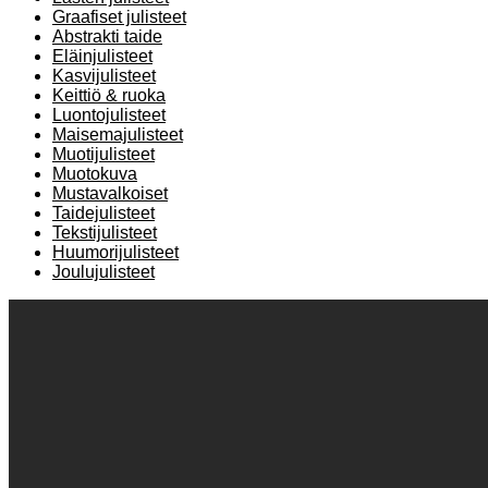
Graafiset julisteet
Abstrakti taide
Eläinjulisteet
Kasvijulisteet
Keittiö & ruoka
Luontojulisteet
Maisemajulisteet
Muotijulisteet
Muotokuva
Mustavalkoiset
Taidejulisteet
Tekstijulisteet
Huumorijulisteet
Joulujulisteet