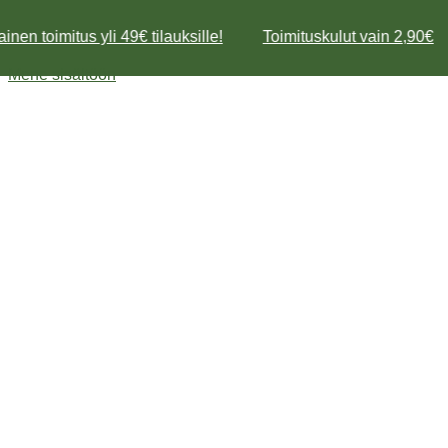
inen toimitus yli 49€ tilauksille!
Toimituskulut vain 2,90€
Mene sisältöön