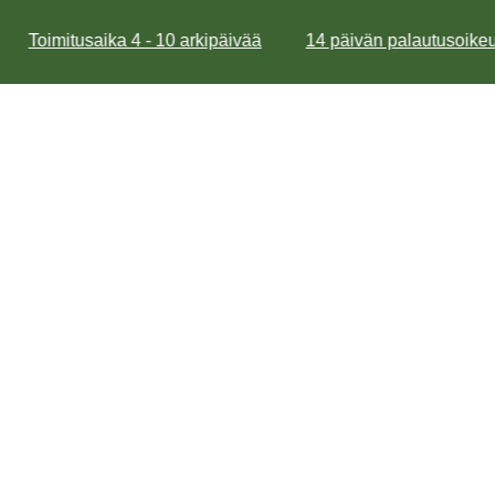
Toimitusaika 4 - 10 arkipäivää
14 päivän palautusoikeu