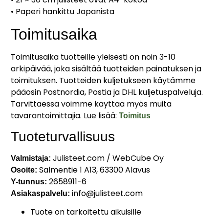
• Paperi hankittu Japanista
Toimitusaika
Toimitusaika tuotteille yleisesti on noin 3-10
arkipäivää, joka sisältää tuotteiden painatuksen ja
toimituksen. Tuotteiden kuljetukseen käytämme
pääosin Postnordia, Postia ja DHL kuljetuspalveluja.
Tarvittaessa voimme käyttää myös muita
tavarantoimittajia. Lue lisää:
Toimitus
Tuoteturvallisuus
Julisteet.com / WebCube Oy
Valmistaja:
Salmentie 1 A13, 63300 Alavus
Osoite:
2658911-6
Y-tunnus:
info@julisteet.com
Asiakaspalvelu:
Tuote on tarkoitettu aikuisille