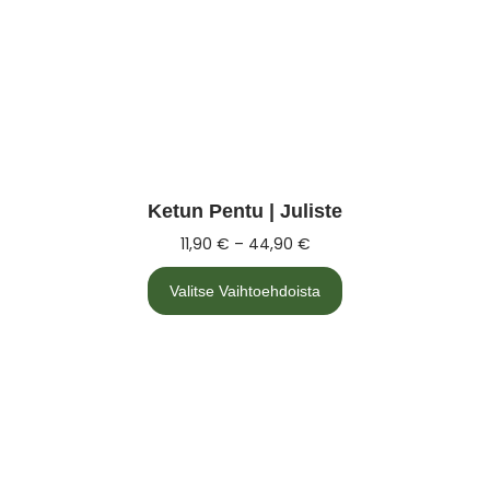
Ketun Pentu | Juliste
11,90
€
–
44,90
€
Valitse Vaihtoehdoista