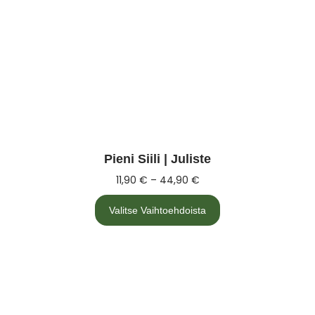
Pieni Siili | Juliste
11,90
€
–
44,90
€
Valitse Vaihtoehdoista