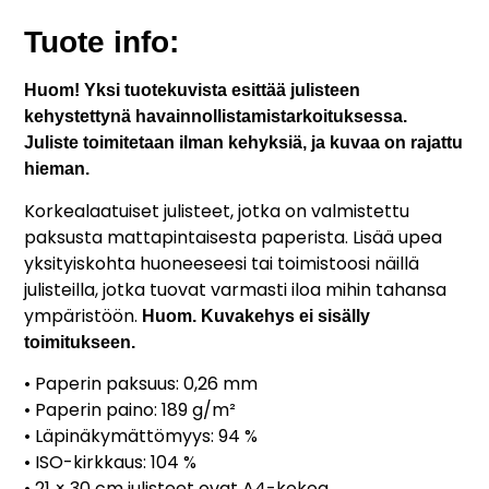
Tuote info:
Huom! Yksi tuotekuvista esittää julisteen
kehystettynä havainnollistamistarkoituksessa.
Juliste toimitetaan ilman kehyksiä, ja kuvaa on rajattu
hieman.
Korkealaatuiset julisteet, jotka on valmistettu
paksusta mattapintaisesta paperista. Lisää upea
yksityiskohta huoneeseesi tai toimistoosi näillä
julisteilla, jotka tuovat varmasti iloa mihin tahansa
ympäristöön.
Huom. Kuvakehys ei sisälly
toimitukseen.
• Paperin paksuus: 0,26 mm
• Paperin paino: 189 g/m²
• Läpinäkymättömyys: 94 %
• ISO-kirkkaus: 104 %
• 21 × 30 cm julisteet ovat A4-kokoa