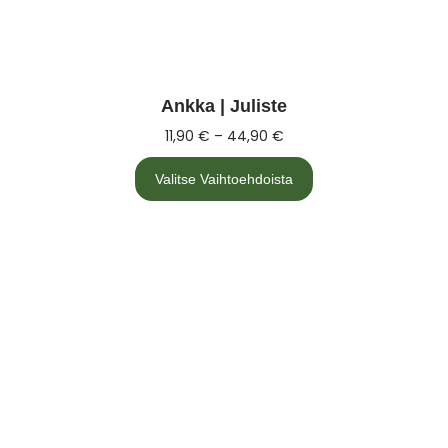
Ankka | Juliste
11,90
€
–
44,90
€
Valitse Vaihtoehdoista