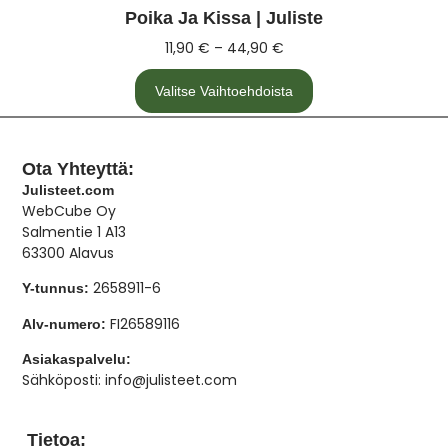
Poika Ja Kissa | Juliste
11,90
€
–
44,90
€
Valitse Vaihtoehdoista
Ota Yhteyttä:
Julisteet.com
WebCube Oy
Salmentie 1 A13
63300 Alavus
2658911-6
Y-tunnus:
FI26589116
Alv-numero:
Asiakaspalvelu:
Sähköposti: info@julisteet.com
Tietoa: