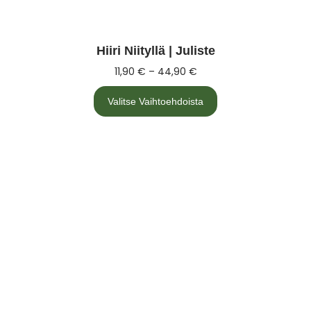
Hiiri Niityllä | Juliste
11,90
€
–
44,90
€
Valitse Vaihtoehdoista