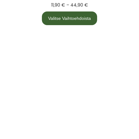
11,90
€
–
44,90
€
Valitse Vaihtoehdoista