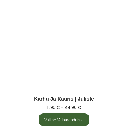
Karhu Ja Kauris | Juliste
11,90
€
–
44,90
€
Valitse Vaihtoehdoista