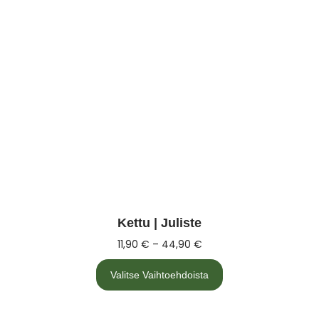
Kettu | Juliste
11,90
€
–
44,90
€
Valitse Vaihtoehdoista