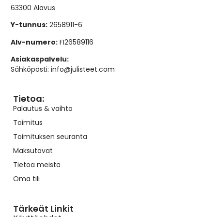
63300 Alavus
Y-tunnus:
2658911-6
Alv-numero:
FI26589116
Asiakaspalvelu:
Sähköposti: info@julisteet.com
Tietoa:
Palautus & vaihto
Toimitus
Toimituksen seuranta
Maksutavat
Tietoa meistä
Oma tili
Tärkeät Linkit