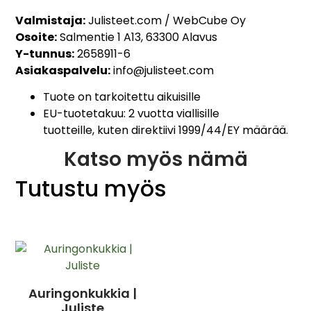
Valmistaja:
Julisteet.com / WebCube Oy
Osoite:
Salmentie 1 A13, 63300 Alavus
Y-tunnus:
2658911-6
Asiakaspalvelu:
info@julisteet.com
Tuote on tarkoitettu aikuisille
EU-tuotetakuu: 2 vuotta viallisille
tuotteille, kuten direktiivi 1999/44/EY määrää.
Katso myös nämä
Tutustu myös
Auringonkukkia |
Juliste