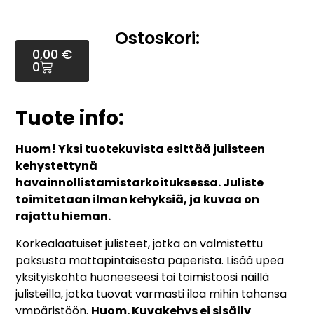
Ostoskori:
0,00
€
0
Tuote info:
Huom! Yksi tuotekuvista esittää julisteen
kehystettynä
havainnollistamistarkoituksessa. Juliste
toimitetaan ilman kehyksiä, ja kuvaa on
rajattu hieman.
Korkealaatuiset julisteet, jotka on valmistettu
paksusta mattapintaisesta paperista. Lisää upea
yksityiskohta huoneeseesi tai toimistoosi näillä
julisteilla, jotka tuovat varmasti iloa mihin tahansa
ympäristöön.
Huom. Kuvakehys ei sisälly