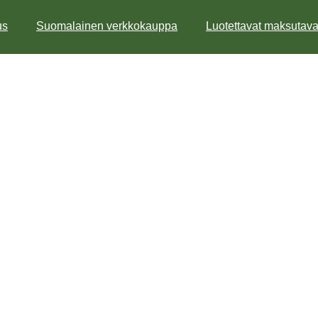
s
Suomalainen verkkokauppa
Luotettavat maksutavat