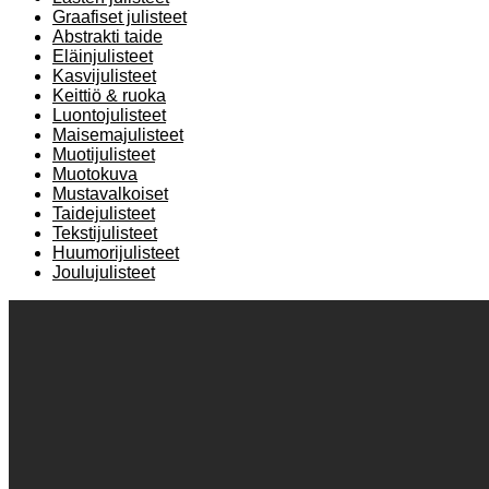
Graafiset julisteet
Abstrakti taide
Eläinjulisteet
Kasvijulisteet
Keittiö & ruoka
Luontojulisteet
Maisemajulisteet
Muotijulisteet
Muotokuva
Mustavalkoiset
Taidejulisteet
Tekstijulisteet
Huumorijulisteet
Joulujulisteet