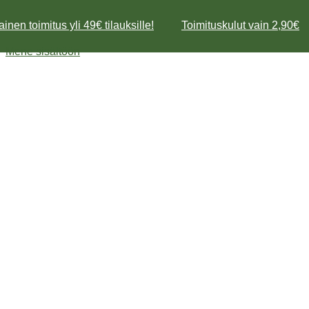
inen toimitus yli 49€ tilauksille!
Toimituskulut vain 2,90€
Mene sisältöön