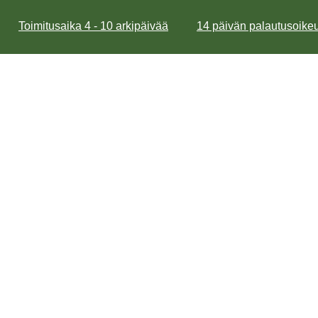
Toimitusaika 4 - 10 arkipäivää
14 päivän palautusoikeu