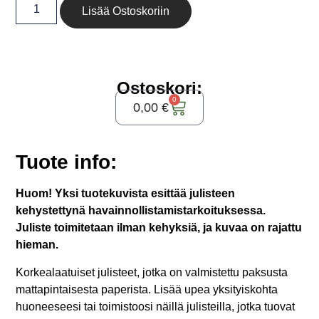
Lisää Ostoskoriin
Ostoskori:
0
0,00
€
Tuote info:
Huom! Yksi tuotekuvista esittää julisteen
kehystettynä havainnollistamistarkoituksessa.
Juliste toimitetaan ilman kehyksiä, ja kuvaa on rajattu
hieman.
Korkealaatuiset julisteet, jotka on valmistettu paksusta
mattapintaisesta paperista. Lisää upea yksityiskohta
huoneeseesi tai toimistoosi näillä julisteilla, jotka tuovat