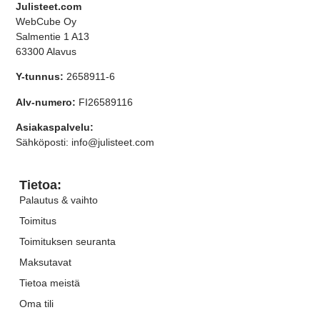
Julisteet.com
WebCube Oy
Salmentie 1 A13
63300 Alavus
Y-tunnus:
2658911-6
Alv-numero:
FI26589116
Asiakaspalvelu:
Sähköposti: info@julisteet.com
Tietoa:
Palautus & vaihto
Toimitus
Toimituksen seuranta
Maksutavat
Tietoa meistä
Oma tili