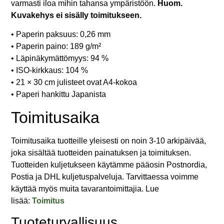
varmasti iloa mihin tahansa ympäristöön.
Huom.
Kuvakehys ei sisälly toimitukseen.
• Paperin paksuus: 0,26 mm
• Paperin paino: 189 g/m²
• Läpinäkymättömyys: 94 %
• ISO-kirkkaus: 104 %
• 21 × 30 cm julisteet ovat A4-kokoa
• Paperi hankittu Japanista
Toimitusaika
Toimitusaika tuotteille yleisesti on noin 3-10 arkipäivää,
joka sisältää tuotteiden painatuksen ja toimituksen.
Tuotteiden kuljetukseen käytämme pääosin Postnordia,
Postia ja DHL kuljetuspalveluja. Tarvittaessa voimme
käyttää myös muita tavarantoimittajia. Lue
lisää:
Toimitus
Tuoteturvallisuus