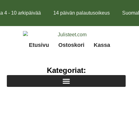
 - 10 arkipäivää
14 päivän palautusoikeus
Suomalain
Etusivu
Ostoskori
Kassa
Kategoriat: