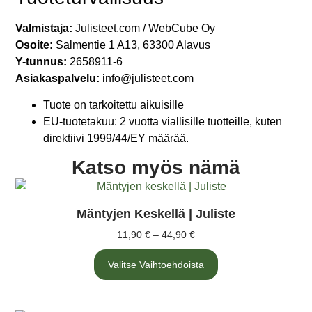
Valmistaja:
Julisteet.com / WebCube Oy
Osoite:
Salmentie 1 A13, 63300 Alavus
Y-tunnus:
2658911-6
Asiakaspalvelu:
info@julisteet.com
Tuote on tarkoitettu aikuisille
EU-tuotetakuu: 2 vuotta viallisille tuotteille, kuten
direktiivi 1999/44/EY määrää.
Katso myös nämä
Mäntyjen Keskellä | Juliste
11,90
€
–
44,90
€
Valitse Vaihtoehdoista