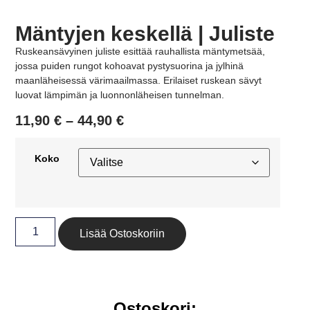
Mäntyjen keskellä | Juliste
Ruskeansävyinen juliste esittää rauhallista mäntymetsää,
jossa puiden rungot kohoavat pystysuorina ja jylhinä
maanläheisessä värimaailmassa. Erilaiset ruskean sävyt
luovat lämpimän ja luonnonläheisen tunnelman.
11,90
€
–
44,90
€
Koko
Lisää Ostoskoriin
Ostoskori: