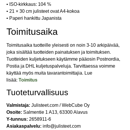
• ISO-kirkkaus: 104 %
• 21 × 30 cm julisteet ovat A4-kokoa
• Paperi hankittu Japanista
Toimitusaika
Toimitusaika tuotteille yleisesti on noin 3-10 arkipäivää,
joka sisältää tuotteiden painatuksen ja toimituksen.
Tuotteiden kuljetukseen käytämme pääosin Postnordia,
Postia ja DHL kuljetuspalveluja. Tarvittaessa voimme
käyttää myös muita tavarantoimittajia. Lue
lisää:
Toimitus
Tuoteturvallisuus
Valmistaja:
Julisteet.com / WebCube Oy
Osoite:
Salmentie 1 A13, 63300 Alavus
Y-tunnus:
2658911-6
Asiakaspalvelu:
info@julisteet.com