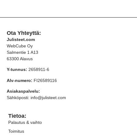
Ota Yhteyttä:
Julisteet.com
WebCube Oy
Salmentie 1 A13
63300 Alavus
Y-tunnus:
2658911-6
Alv-numero:
FI26589116
Asiakaspalvelu:
Sähköposti: info@julisteet.com
Tietoa:
Palautus & vaihto
Toimitus