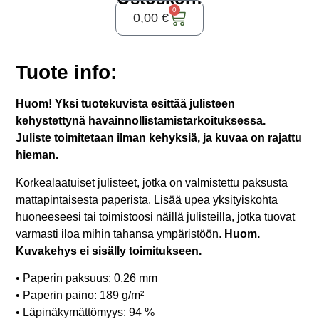
0
0,00
€
Tuote info:
Huom! Yksi tuotekuvista esittää julisteen
kehystettynä havainnollistamistarkoituksessa.
Juliste toimitetaan ilman kehyksiä, ja kuvaa on rajattu
hieman.
Korkealaatuiset julisteet, jotka on valmistettu paksusta
mattapintaisesta paperista. Lisää upea yksityiskohta
huoneeseesi tai toimistoosi näillä julisteilla, jotka tuovat
varmasti iloa mihin tahansa ympäristöön.
Huom.
Kuvakehys ei sisälly toimitukseen.
• Paperin paksuus: 0,26 mm
• Paperin paino: 189 g/m²
• Läpinäkymättömyys: 94 %