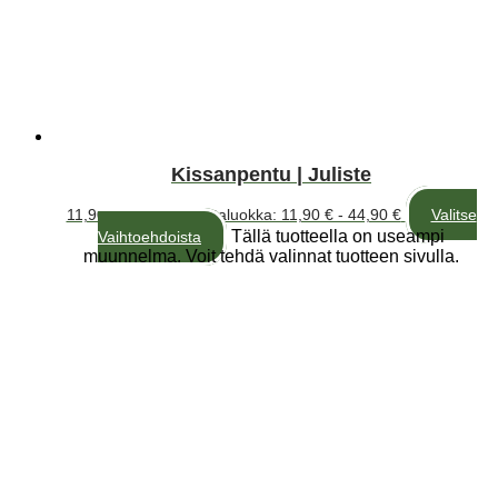
Kissanpentu | Juliste
11,90
€
–
44,90
€
Hintaluokka: 11,90 € - 44,90 €
Valitse
Tällä tuotteella on useampi
Vaihtoehdoista
muunnelma. Voit tehdä valinnat tuotteen sivulla.