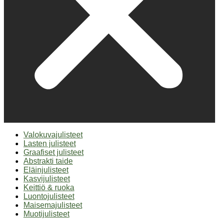
Valokuvajulisteet
Lasten julisteet
Graafiset julisteet
Abstrakti taide
Eläinjulisteet
Kasvijulisteet
Keittiö & ruoka
Luontojulisteet
Maisemajulisteet
Muotijulisteet