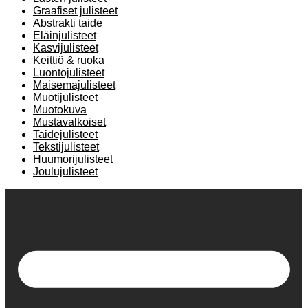
Graafiset julisteet
Abstrakti taide
Eläinjulisteet
Kasvijulisteet
Keittiö & ruoka
Luontojulisteet
Maisemajulisteet
Muotijulisteet
Muotokuva
Mustavalkoiset
Taidejulisteet
Tekstijulisteet
Huumorijulisteet
Joulujulisteet