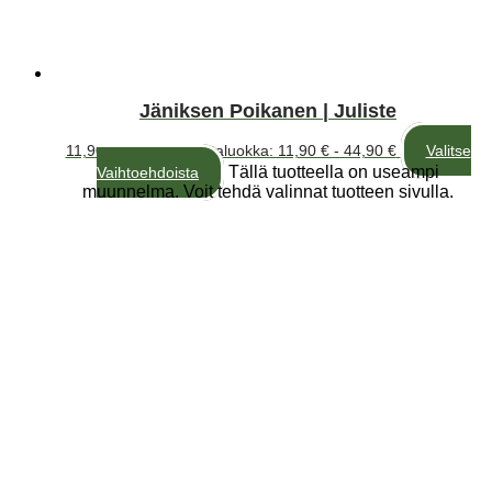
Jäniksen Poikanen | Juliste
11,90
€
–
44,90
€
Hintaluokka: 11,90 € - 44,90 €
Valitse
Tällä tuotteella on useampi
Vaihtoehdoista
muunnelma. Voit tehdä valinnat tuotteen sivulla.