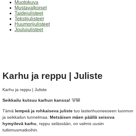
Muotokuva
Mustavalkoiset
Taidejulisteet
Tekstijulisteet
Huumorijulisteet
Joulujulisteet
Karhu ja reppu | Juliste
Karhu ja reppu | Juliste
Seikkailu kutsuu karhun kanssa!
🐻🎒
Tämä
lempeä ja rohkaiseva juliste
tuo lastenhuoneeseen luonnon
ja seikkailun tunnelmaa.
Metsäisen mäen päällä seisova
hymyilevä karhu
, reppu selässään, on valmis uusiin
tutkimusmatkoihin.