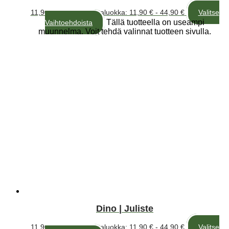
11,90
€
–
44,90
€
Hintaluokka: 11,90 € - 44,90 €
Valitse
Tällä tuotteella on useampi
Vaihtoehdoista
muunnelma. Voit tehdä valinnat tuotteen sivulla.
Dino | Juliste
11,90
€
–
44,90
€
Hintaluokka: 11,90 € - 44,90 €
Valitse