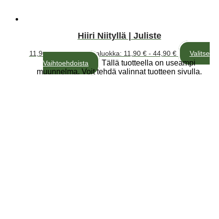
Hiiri Niityllä | Juliste
11,90
€
–
44,90
€
Hintaluokka: 11,90 € - 44,90 €
Valitse
Tällä tuotteella on useampi
Vaihtoehdoista
muunnelma. Voit tehdä valinnat tuotteen sivulla.