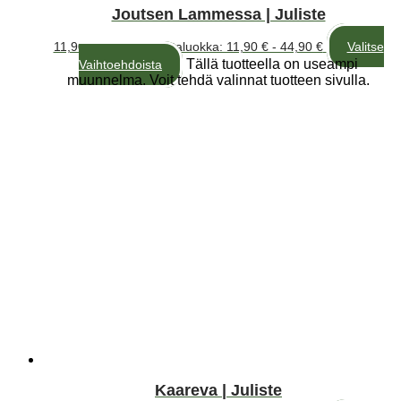
Joutsen Lammessa | Juliste
11,90
€
–
44,90
€
Hintaluokka: 11,90 € - 44,90 €
Valitse
Tällä tuotteella on useampi
Vaihtoehdoista
muunnelma. Voit tehdä valinnat tuotteen sivulla.
Kaareva | Juliste