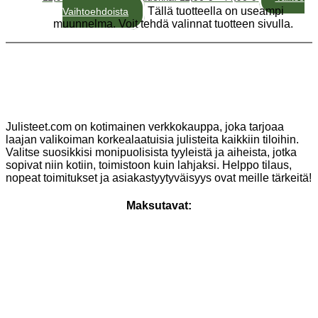
Tällä tuotteella on useampi
Vaihtoehdoista
muunnelma. Voit tehdä valinnat tuotteen sivulla.
Julisteet.com on kotimainen verkkokauppa, joka tarjoaa
laajan valikoiman korkealaatuisia julisteita kaikkiin tiloihin.
Valitse suosikkisi monipuolisista tyyleistä ja aiheista, jotka
sopivat niin kotiin, toimistoon kuin lahjaksi. Helppo tilaus,
nopeat toimitukset ja asiakastyytyväisyys ovat meille tärkeitä!
Maksutavat: