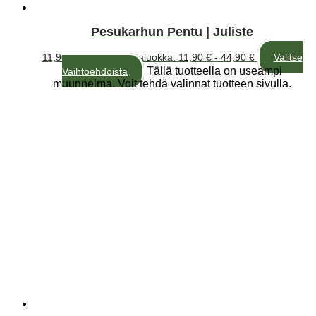
Pesukarhun Pentu | Juliste
11,90
€
–
44,90
€
Hintaluokka: 11,90 € - 44,90 €
Valitse
Tällä tuotteella on useampi
Vaihtoehdoista
muunnelma. Voit tehdä valinnat tuotteen sivulla.