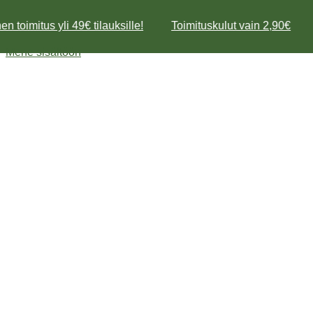
n toimitus yli 49€ tilauksille!
Toimituskulut vain 2,90€
Mene sisältöön