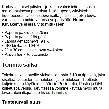
Korkealaatuiset julisteet, jotka on valmistettu paksusta
mattapintaisesta paperista. Lisää upea yksityiskohta
huoneeseesi tai toimistoosi näillä julisteilla, jotka tuovat
varmasti iloa mihin tahansa ympäristöön.
Huom.
Kuvakehys ei sisälly toimitukseen.
• Paperin paksuus: 0,26 mm
• Paperin paino: 189 g/m²
• Läpinäkymättömyys: 94 %
• ISO-kirkkaus: 104 %
• 21 × 30 cm julisteet ovat A4-kokoa
• Paperi hankittu Japanista
Toimitusaika
Toimitusaika tuotteille yleisesti on noin 3-10 arkipäivää, joka
sisältää tuotteiden painatuksen ja toimituksen. Tuotteiden
kuljetukseen käytämme pääosin Postnordia, Postia ja DHL
kuljetuspalveluja. Tarvittaessa voimme käyttää myös muita
tavarantoimittajia. Lue lisää:
Toimitus
Tuoteturvallisuus