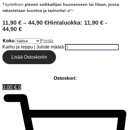
Täydellinen
pienen seikkailijan huoneeseen tai tilaan, jossa
rakastetaan luontoa ja tarinoita!
🌿✨
11,90
€
–
44,90
€
Hintaluokka: 11,90 € -
44,90 €
Koko
Poista
Karhu ja reppu | Juliste määrä
Lisää Ostoskoriin
Ostoskori:
0,00
€
0