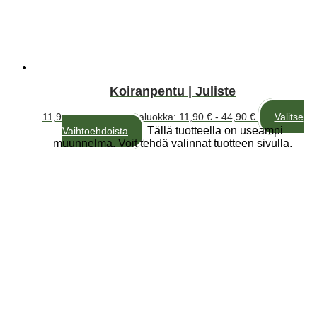
Koiranpentu | Juliste
11,90
€
–
44,90
€
Hintaluokka: 11,90 € - 44,90 €
Valitse
Tällä tuotteella on useampi
Vaihtoehdoista
muunnelma. Voit tehdä valinnat tuotteen sivulla.