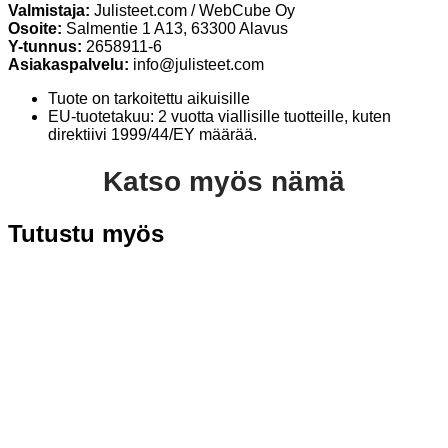
Valmistaja:
Julisteet.com / WebCube Oy
Osoite:
Salmentie 1 A13, 63300 Alavus
Y-tunnus:
2658911-6
Asiakaspalvelu:
info@julisteet.com
Tuote on tarkoitettu aikuisille
EU-tuotetakuu: 2 vuotta viallisille tuotteille, kuten
direktiivi 1999/44/EY määrää.
Katso myös nämä
Tutustu myös