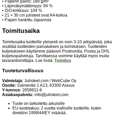
• Paperin paino: 189 g/m²
• Läpinäkymättömyys: 94 %
• ISO-kirkkaus: 104 %
• 21 × 30 cm julisteet ovat A4-kokoa
• Paperi hankittu Japanista
Toimitusaika
Toimitusaika tuotteille yleisesti on noin 3-10 arkipäivää, joka
sisältää tuotteiden painatuksen ja toimituksen. Tuotteiden
kuljetukseen käytämme pääosin Postnordia, Postia ja DHL
kuljetuspalveluja. Tarvittaessa voimme käyttää myös muita
tavarantoimittajia. Lue lisää:
Toimitus
Tuoteturvallisuus
Valmistaja:
Julisteet.com / WebCube Oy
Osoite:
Salmentie 1 A13, 63300 Alavus
Y-tunnus:
2658911-6
Asiakaspalvelu:
info@julisteet.com
Tuote on tarkoitettu aikuisille
EU-tuotetakuu: 2 vuotta viallisille tuotteille, kuten
direktiivi 1999/44/EY määrää.