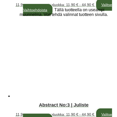
11,90
€
–
44,90
€
Hintaluokka: 11,90 € - 44,90 €
Valitse
Tällä tuotteella on useampi
Vaihtoehdoista
muunnelma. Voit tehdä valinnat tuotteen sivulla.
Abstract No:3 | Juliste
11,90
€
–
44,90
€
Hintaluokka: 11,90 € - 44,90 €
Valitse