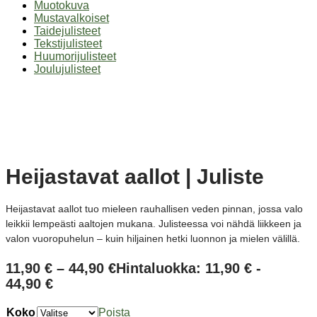
Muotokuva
Mustavalkoiset
Taidejulisteet
Tekstijulisteet
Huumorijulisteet
Joulujulisteet
Heijastavat aallot | Juliste
Heijastavat aallot tuo mieleen rauhallisen veden pinnan, jossa valo
leikkii lempeästi aaltojen mukana. Julisteessa voi nähdä liikkeen ja
valon vuoropuhelun – kuin hiljainen hetki luonnon ja mielen välillä.
11,90
€
–
44,90
€
Hintaluokka: 11,90 € -
44,90 €
Koko
Poista