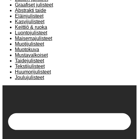
Graafiset julisteet
Abstrakti taide
Eläinjulisteet
Kasvijulisteet
Keittiö & ruoka
Luontojulisteet
Maisemajulisteet
Muotijulisteet
Muotokuva
Mustavalkoiset
Taidejulisteet
Tekstijulisteet
Huumorijulisteet
Joulujulisteet