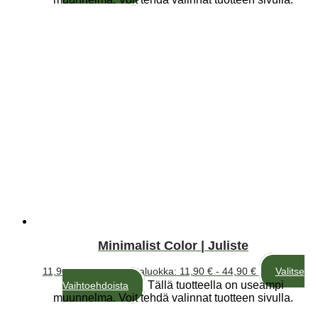
Minimalist Color | Juliste
11,90
€
–
44,90
€
Hintaluokka: 11,90 € - 44,90 €
Valitse
Tällä tuotteella on useampi
Vaihtoehdoista
muunnelma. Voit tehdä valinnat tuotteen sivulla.