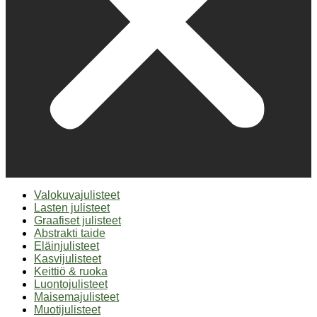
Valokuvajulisteet
Lasten julisteet
Graafiset julisteet
Abstrakti taide
Eläinjulisteet
Kasvijulisteet
Keittiö & ruoka
Luontojulisteet
Maisemajulisteet
Muotijulisteet