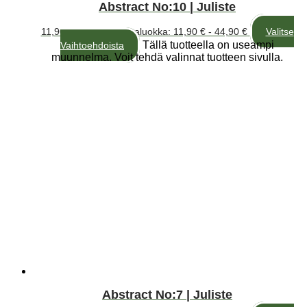
Abstract No:10 | Juliste
11,90
€
–
44,90
€
Hintaluokka: 11,90 € - 44,90 €
Valitse
Tällä tuotteella on useampi
Vaihtoehdoista
muunnelma. Voit tehdä valinnat tuotteen sivulla.
Abstract No:7 | Juliste