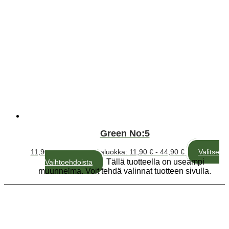
Green No:5
11,90
€
–
44,90
€
Hintaluokka: 11,90 € - 44,90 €
Valitse
Tällä tuotteella on useampi
Vaihtoehdoista
muunnelma. Voit tehdä valinnat tuotteen sivulla.