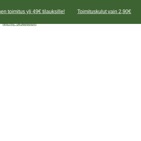
n toimitus yli 49€ tilauksille!
Toimituskulut vain 2,90€
Mene sisältöön