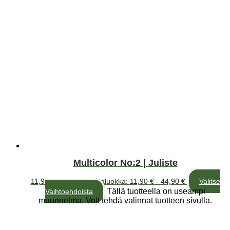
Multicolor No:2 | Juliste
11,90
€
–
44,90
€
Hintaluokka: 11,90 € - 44,90 €
Valitse
Tällä tuotteella on useampi
Vaihtoehdoista
muunnelma. Voit tehdä valinnat tuotteen sivulla.