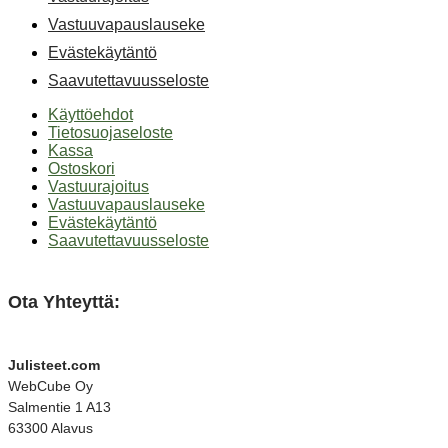
Vastuuvapauslauseke
Evästekäytäntö
Saavutettavuusseloste
Käyttöehdot
Tietosuojaseloste
Kassa
Ostoskori
Vastuurajoitus
Vastuuvapauslauseke
Evästekäytäntö
Saavutettavuusseloste
Ota Yhteyttä:
Julisteet.com
WebCube Oy
Salmentie 1 A13
63300 Alavus