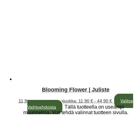
Blooming Flower | Juliste
11,90
€
–
44,90
€
Hintaluokka: 11,90 € - 44,90 €
Valitse
Tällä tuotteella on useampi
Vaihtoehdoista
muunnelma. Voit tehdä valinnat tuotteen sivulla.