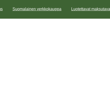
s
Suomalainen verkkokauppa
Luotettavat maksutavat