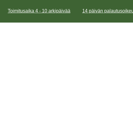
Toimitusaika 4 - 10 arkipäivää
14 päivän palautusoikeu