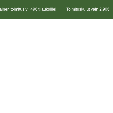
inen toimitus yli 49€ tilauksille!
Toimituskulut vain 2,90€
Mene
sisältöön