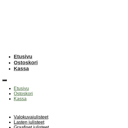
Etusivu
Ostoskori
Kassa
Etusivu
Ostoskori
Kassa
Valokuvajulisteet
Lasten julisteet
Graafiset julisteet