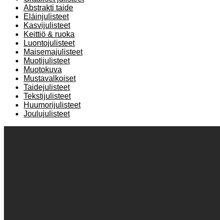
Abstrakti taide
Eläinjulisteet
Kasvijulisteet
Keittiö & ruoka
Luontojulisteet
Maisemajulisteet
Muotijulisteet
Muotokuva
Mustavalkoiset
Taidejulisteet
Tekstijulisteet
Huumorijulisteet
Joulujulisteet