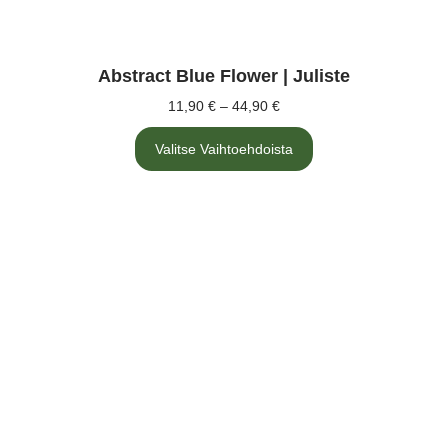
Abstract Blue Flower | Juliste
11,90
€
–
44,90
€
Hintaluokka:
11,90 €
Tällä
-
Valitse Vaihtoehdoista
tuotteella
on
44,90 €
useampi
muunnelma.
Voit
tehdä
valinnat
tuotteen
sivulla.