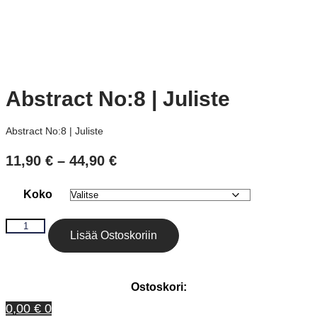
Abstract No:8 | Juliste
Abstract No:8 | Juliste
11,90
€
–
44,90
€
Hintaluokka:
11,90 €
-
Koko
44,90 €
Abstract
Lisää Ostoskoriin
No:8
|
Juliste
määrä
Ostoskori:
0,00
€
0