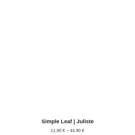
tehdä
valinnat
tuotteen
sivulla.
Simple Leaf | Juliste
11,90
€
–
44,90
€
Hintaluokka: