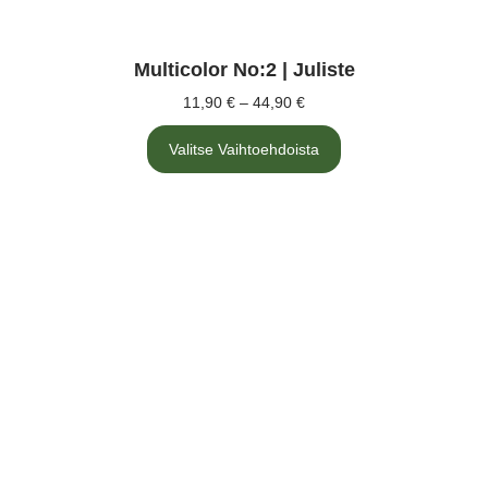
Multicolor No:2 | Juliste
11,90
€
–
44,90
€
Hintaluokka:
11,90 €
Tällä
-
Valitse Vaihtoehdoista
tuotteella
on
44,90 €
useampi
muunnelma.
Voit
tehdä
valinnat
tuotteen
sivulla.