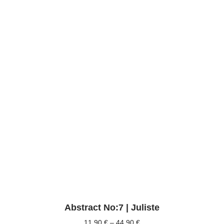
Abstract No:7 | Juliste
11,90
€
–
44,90
€
Hintaluokka: