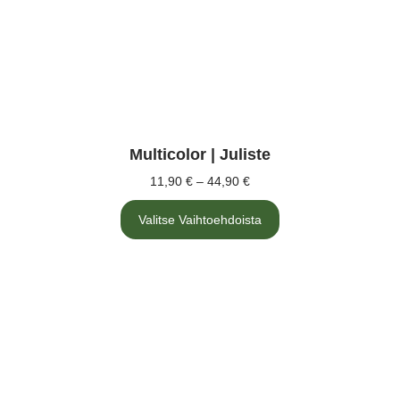
Multicolor | Juliste
11,90
€
–
44,90
€
Hintaluokka:
11,90 €
Tällä
-
Valitse Vaihtoehdoista
tuotteella
on
44,90 €
useampi
muunnelma.
Voit
tehdä
valinnat
tuotteen
sivulla.