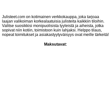
valinnat
tuotteen
sivulla.
Julisteet.com on kotimainen verkkokauppa, joka tarjoaa
laajan valikoiman korkealaatuisia julisteita kaikkiin tiloihin.
Valitse suosikkisi monipuolisista tyyleistä ja aiheista, jotka
sopivat niin kotiin, toimistoon kuin lahjaksi. Helppo tilaus,
nopeat toimitukset ja asiakastyytyväisyys ovat meille tärkeitä!
Maksutavat: