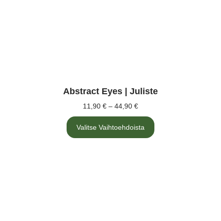
Abstract Eyes | Juliste
11,90
€
–
44,90
€
Hintaluokka:
11,90 €
Tällä
-
Valitse Vaihtoehdoista
tuotteella
on
44,90 €
useampi
muunnelma.
Voit
tehdä
valinnat
tuotteen
sivulla.