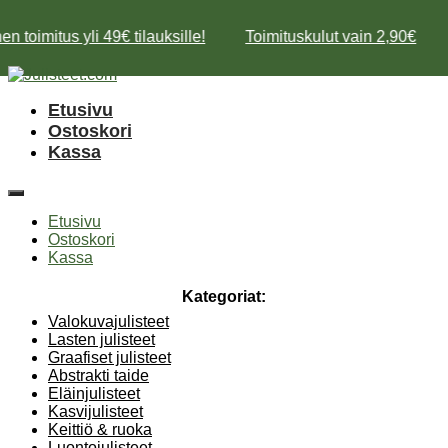
n toimitus yli 49€ tilauksille!
Toimituskulut vain 2,90€
Mene
sisältöön
Etusivu
Ostoskori
Kassa
Etusivu
Ostoskori
Kassa
Kategoriat:
Valokuvajulisteet
Lasten julisteet
Graafiset julisteet
Abstrakti taide
Eläinjulisteet
Kasvijulisteet
Keittiö & ruoka
Luontojulisteet