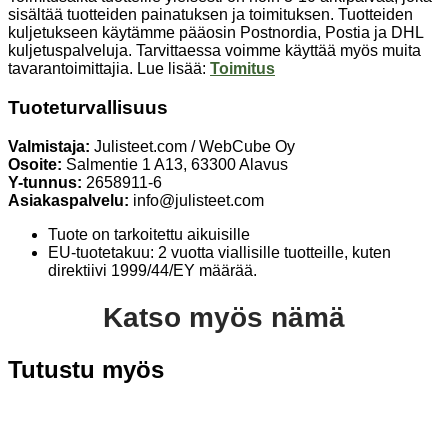
sisältää tuotteiden painatuksen ja toimituksen. Tuotteiden
kuljetukseen käytämme pääosin Postnordia, Postia ja DHL
kuljetuspalveluja. Tarvittaessa voimme käyttää myös muita
tavarantoimittajia. Lue lisää:
Toimitus
Tuoteturvallisuus
Valmistaja:
Julisteet.com / WebCube Oy
Osoite:
Salmentie 1 A13, 63300 Alavus
Y-tunnus:
2658911-6
Asiakaspalvelu:
info@julisteet.com
Tuote on tarkoitettu aikuisille
EU-tuotetakuu: 2 vuotta viallisille tuotteille, kuten
direktiivi 1999/44/EY määrää.
Katso myös nämä
Tutustu myös