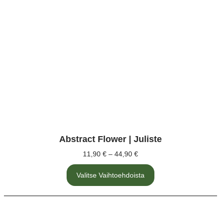
Abstract Flower | Juliste
11,90
€
–
44,90
€
Hintaluokka:
11,90 €
Tällä
-
Valitse Vaihtoehdoista
tuotteella
on
44,90 €
useampi
muunnelma.
Voit
tehdä