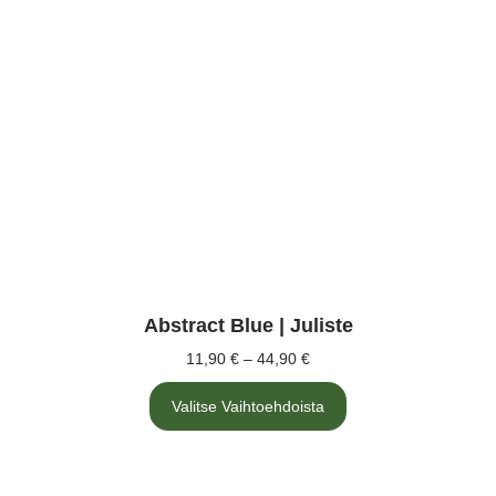
Abstract Blue | Juliste
11,90
€
–
44,90
€
Hintaluokka:
11,90 €
Tällä
-
Valitse Vaihtoehdoista
tuotteella
on
44,90 €
useampi
muunnelma.
Voit