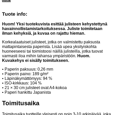
Tuote info:
Huom! Yksi tuotekuvista esittää julisteen kehystettynä
havainnollistamistarkoituksessa. Juliste toimitetaan
ilman kehyksiä, ja kuvaa on rajattu hieman.
Korkealaatuiset julisteet, jotka on valmistettu paksusta
mattapintaisesta paperista. Lisää upea yksityiskohta
huoneeseesi tai toimistoosi näillä julisteilla, jotka tuovat
varmasti iloa mihin tahansa ympäristöön.
Huom.
Kuvakehys ei sisälly toimitukseen.
• Paperin paksuus: 0,26 mm
• Paperin paino: 189 g/m²
• Läpinäkymättömyys: 94 %
• ISO-kirkkaus: 104 %
• 21 × 30 cm julisteet ovat A4-kokoa
• Paperi hankittu Japanista
Toimitusaika
Toimitusaika tuotteille yleisesti on noin 3-10 arkipäivää, joka