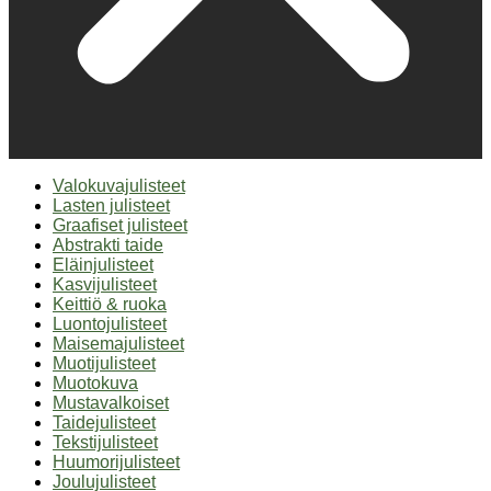
Valokuvajulisteet
Lasten julisteet
Graafiset julisteet
Abstrakti taide
Eläinjulisteet
Kasvijulisteet
Keittiö & ruoka
Luontojulisteet
Maisemajulisteet
Muotijulisteet
Muotokuva
Mustavalkoiset
Taidejulisteet
Tekstijulisteet
Huumorijulisteet
Joulujulisteet