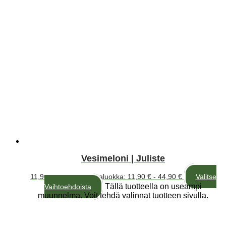
Vesimeloni | Juliste
11,90
€
–
44,90
€
Hintaluokka: 11,90 € - 44,90 €
Valitse
Tällä tuotteella on useampi
Vaihtoehdoista
muunnelma. Voit tehdä valinnat tuotteen sivulla.