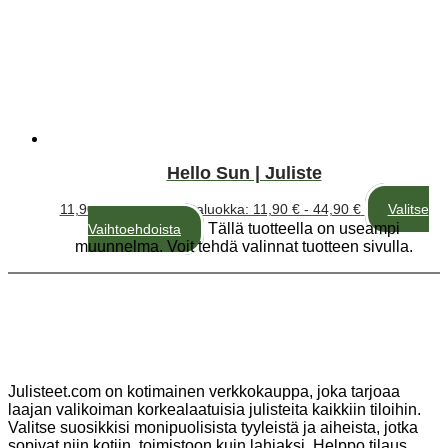
Hello Sun | Juliste
11,90
€
–
44,90
€
Hintaluokka: 11,90 € - 44,90 €
Valitse
Tällä tuotteella on useampi
Vaihtoehdoista
muunnelma. Voit tehdä valinnat tuotteen sivulla.
Julisteet.com on kotimainen verkkokauppa, joka tarjoaa
laajan valikoiman korkealaatuisia julisteita kaikkiin tiloihin.
Valitse suosikkisi monipuolisista tyyleistä ja aiheista, jotka
sopivat niin kotiin, toimistoon kuin lahjaksi. Helppo tilaus,