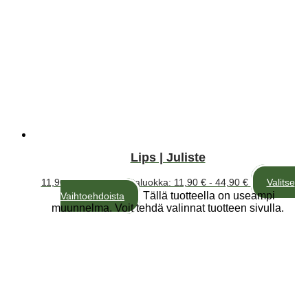
Lips | Juliste
11,90
€
–
44,90
€
Hintaluokka: 11,90 € - 44,90 €
Valitse
Tällä tuotteella on useampi
Vaihtoehdoista
muunnelma. Voit tehdä valinnat tuotteen sivulla.