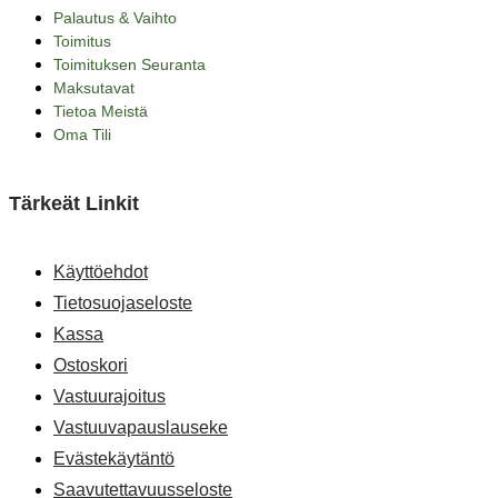
Palautus & Vaihto
Toimitus
Toimituksen Seuranta
Maksutavat
Tietoa Meistä
Oma Tili
Tärkeät Linkit
Käyttöehdot
Tietosuojaseloste
Kassa
Ostoskori
Vastuurajoitus
Vastuuvapauslauseke
Evästekäytäntö
Saavutettavuusseloste