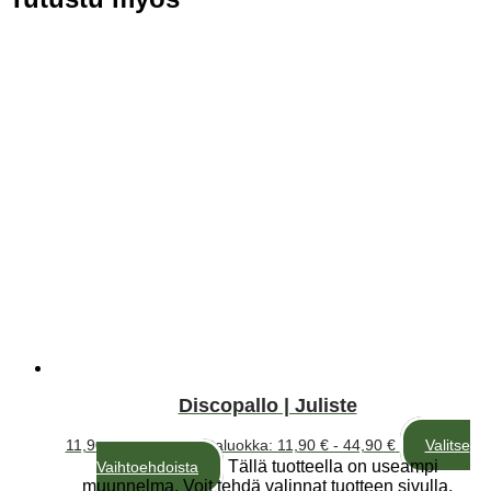
Discopallo | Juliste
11,90
€
–
44,90
€
Hintaluokka: 11,90 € - 44,90 €
Valitse
Tällä tuotteella on useampi
Vaihtoehdoista
muunnelma. Voit tehdä valinnat tuotteen sivulla.