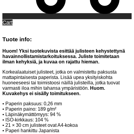
Cart
Tuote info:
Huom! Yksi tuotekuvista esittää julisteen kehystettynä
havainnollistamistarkoituksessa. Juliste toimitetaan
ilman kehyksiä, ja kuvaa on rajattu hieman.
Korkealaatuiset julisteet, jotka on valmistettu paksusta
mattapintaisesta paperista. Lisää upea yksityiskohta
huoneeseesi tai toimistoosi näillä julisteilla, jotka tuovat
varmasti iloa mihin tahansa ympäristöön.
Huom.
Kuvakehys ei sisälly toimitukseen.
• Paperin paksuus: 0,26 mm
• Paperin paino: 189 g/m²
• Läpinäkymättömyys: 94 %
• ISO-kirkkaus: 104 %
• 21 × 30 cm julisteet ovat A4-kokoa
• Paperi hankittu Japanista