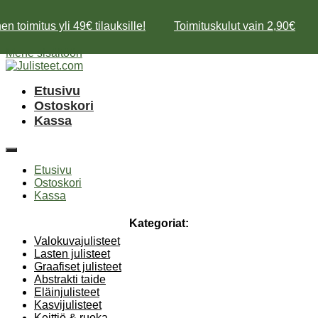
n toimitus yli 49€ tilauksille!
Toimituskulut vain 2,90€
Mene sisältöön
Etusivu
Ostoskori
Kassa
Etusivu
Ostoskori
Kassa
Kategoriat:
Valokuvajulisteet
Lasten julisteet
Graafiset julisteet
Abstrakti taide
Eläinjulisteet
Kasvijulisteet
Keittiö & ruoka