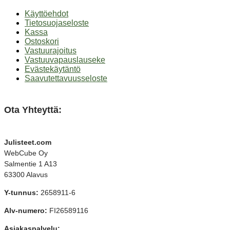
Käyttöehdot
Tietosuojaseloste
Kassa
Ostoskori
Vastuurajoitus
Vastuuvapauslauseke
Evästekäytäntö
Saavutettavuusseloste
Ota Yhteyttä:
Julisteet.com
WebCube Oy
Salmentie 1 A13
63300 Alavus
Y-tunnus:
2658911-6
Alv-numero:
FI26589116
Asiakaspalvelu: