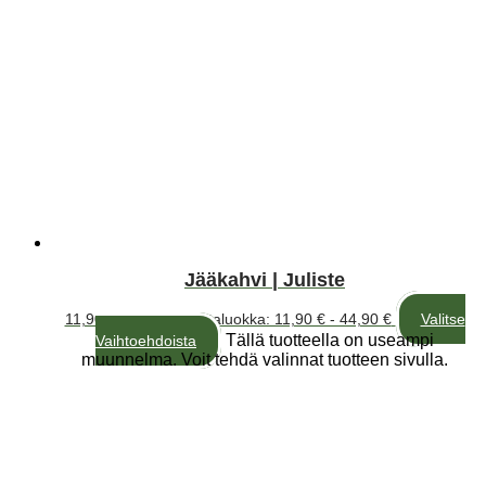
Jääkahvi | Juliste
11,90
€
–
44,90
€
Hintaluokka: 11,90 € - 44,90 €
Valitse
Tällä tuotteella on useampi
Vaihtoehdoista
muunnelma. Voit tehdä valinnat tuotteen sivulla.