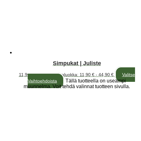
Simpukat | Juliste
11,90
€
–
44,90
€
Hintaluokka: 11,90 € - 44,90 €
Valitse
Tällä tuotteella on useampi
Vaihtoehdoista
muunnelma. Voit tehdä valinnat tuotteen sivulla.