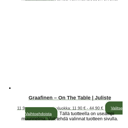
Graafinen – On The Table | Juliste
11,90
€
–
44,90
€
Hintaluokka: 11,90 € - 44,90 €
Valitse
Tällä tuotteella on useampi
Vaihtoehdoista
muunnelma. Voit tehdä valinnat tuotteen sivulla.