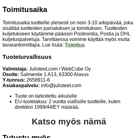
Toimitusaika
Toimitusaika tuotteille yleisesti on noin 3-10 arkipäivää, joka
sisältää tuotteiden painatuksen ja toimituksen. Tuotteiden
kuljetukseen käytämme pääosin Postnordia, Postia ja DHL
kuljetuspalveluja. Tarvittaessa voimme käyttää myös muita
tavarantoimittajia. Lue lisää:
Toimitus
Tuoteturvallisuus
Valmistaja:
Julisteet.com / WebCube Oy
Osoite:
Salmentie 1 A13, 63300 Alavus
Y-tunnus:
2658911-6
Asiakaspalvelu:
info@julisteet.com
Tuote on tarkoitettu aikuisille
EU-tuotetakuu: 2 vuotta viallisille tuotteille, kuten
direktiivi 1999/44/EY määrää.
Katso myös nämä
Tutustu myös