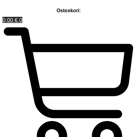
Ostoskori:
0,00
€
0