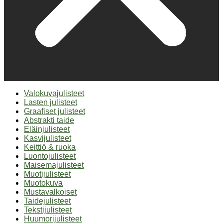
Valokuvajulisteet
Lasten julisteet
Graafiset julisteet
Abstrakti taide
Eläinjulisteet
Kasvijulisteet
Keittiö & ruoka
Luontojulisteet
Maisemajulisteet
Muotijulisteet
Muotokuva
Mustavalkoiset
Taidejulisteet
Tekstijulisteet
Huumorijulisteet