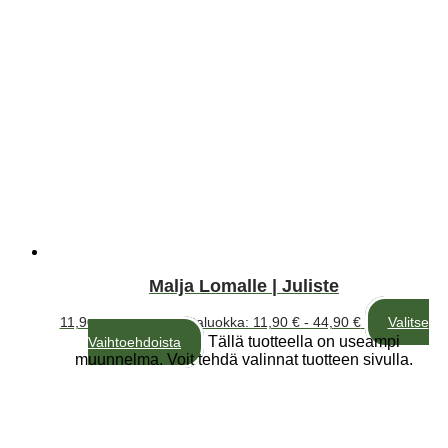
Malja Lomalle | Juliste
11,90
€
–
44,90
€
Hintaluokka: 11,90 € - 44,90 €
Valitse
Tällä tuotteella on useampi
Vaihtoehdoista
muunnelma. Voit tehdä valinnat tuotteen sivulla.