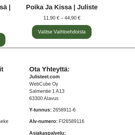
sä |
Poika Ja Kissa | Juliste
11,90
€
–
44,90
€
Valitse Vaihtoehdoista
it
Ota Yhteyttä:
Julisteet.com
WebCube Oy
Salmentie 1 A13
63300 Alavus
Y-tunnus:
2658911-6
seke
Alv-numero:
FI26589116
Asiakaspalvelu: