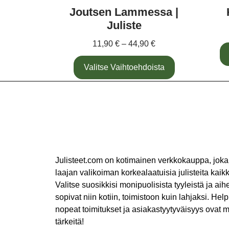
Joutsen Lammessa |
Juliste
11,90
€
–
44,90
€
Valitse Vaihtoehdoista
Julisteet.com on kotimainen verkkokauppa, joka
laajan valikoiman korkealaatuisia julisteita kaikki
Valitse suosikkisi monipuolisista tyyleistä ja aihe
sopivat niin kotiin, toimistoon kuin lahjaksi. Help
nopeat toimitukset ja asiakastyytyväisyys ovat m
tärkeitä!