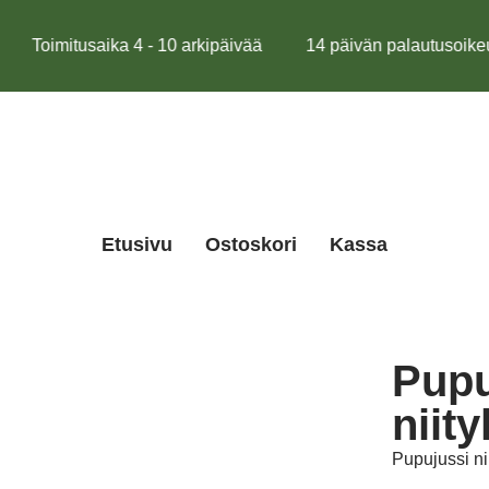
Toimitusaika 4 - 10 arkipäivää
14 päivän palautusoikeu
Etusivu
Ostoskori
Kassa
Pupu
niity
Pupujussi nii