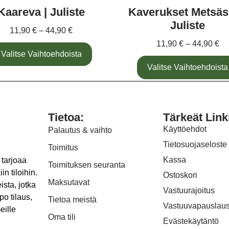
Kaareva | Juliste
Kaverukset Metsäs
Juliste
11,90
€
–
44,90
€
11,90
€
–
44,90
€
Valitse Vaihtoehdoista
Valitse Vaihtoehdoista
Tietoa:
Tärkeät Link
Käyttöehdot
Palautus & vaihto
Tietosuojaseloste
Toimitus
Kassa
 tarjoaa
Toimituksen seuranta
in tiloihin.
Ostoskori
Maksutavat
ista, jotka
Vastuurajoitus
po tilaus,
Tietoa meistä
Vastuuvapauslau
eille
Oma tili
Evästekäytäntö