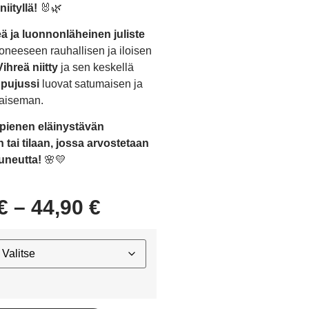
iityllä!
🐰🌿
ä ja luonnonläheinen juliste
oneeseen rauhallisen ja iloisen
Vihreä niitty
ja sen keskellä
upujussi
luovat satumaisen ja
aiseman.
pienen eläinystävän
tai tilaan, jossa arvostetaan
uneutta!
🌸💛
€
–
44,90
€