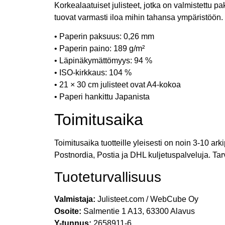
Korkealaatuiset julisteet, jotka on valmistettu pa
tuovat varmasti iloa mihin tahansa ympäristöön.
• Paperin paksuus: 0,26 mm
• Paperin paino: 189 g/m²
• Läpinäkymättömyys: 94 %
• ISO-kirkkaus: 104 %
• 21 × 30 cm julisteet ovat A4-kokoa
• Paperi hankittu Japanista
Toimitusaika
Toimitusaika tuotteille yleisesti on noin 3-10 a
Postnordia, Postia ja DHL kuljetuspalveluja. Tar
Tuoteturvallisuus
Valmistaja:
Julisteet.com / WebCube Oy
Osoite:
Salmentie 1 A13, 63300 Alavus
Y-tunnus:
2658911-6