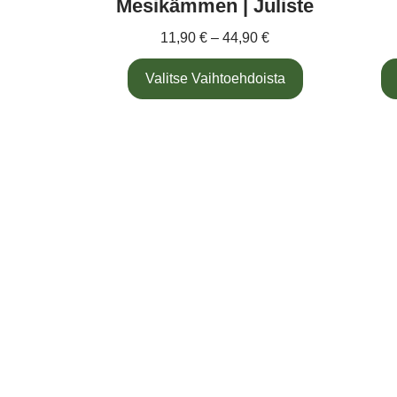
Mesikämmen | Juliste
11,90
€
–
44,90
€
Valitse Vaihtoehdoista