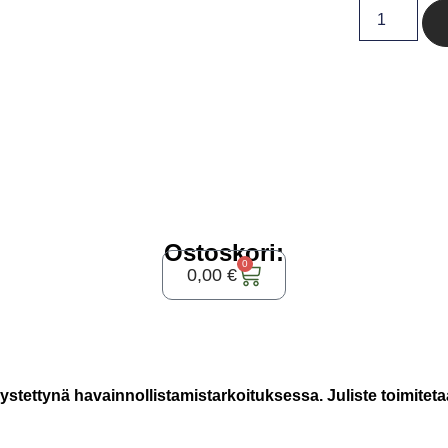
Ostoskori:
0
0,00
€
ystettynä havainnollistamistarkoituksessa. Juliste toimiteta