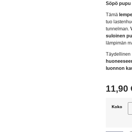
Söpö pupu n
Tämä
lempe
tuo lastenhu
tunnelman.
suloinen p
lämpimän m
Täydellinen
huoneeseen 
luonnon ka
11,90
Koko