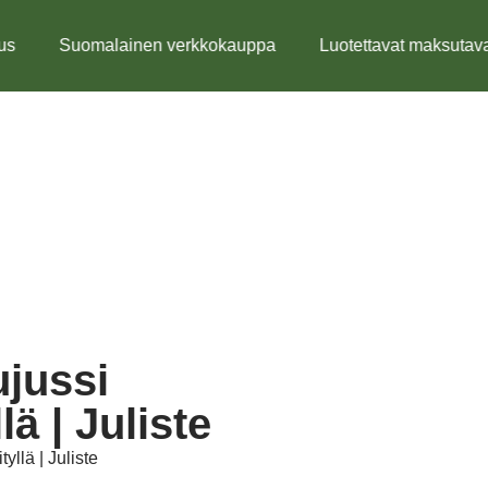
s
Suomalainen verkkokauppa
Luotettavat maksutava
jussi
llä | Juliste
tyllä | Juliste