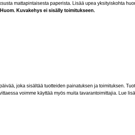
ksusta mattapintaisesta paperista. Lisää upea yksityiskohta huonee
Huom. Kuvakehys ei sisälly toimitukseen.
rkipäivää, joka sisältää tuotteiden painatuksen ja toimituksen. 
vittaessa voimme käyttää myös muita tavarantoimittajia. Lue lis