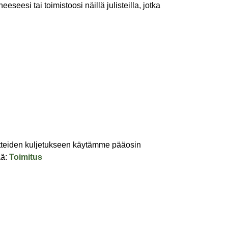
seesi tai toimistoosi näillä julisteilla, jotka
Tuotteiden kuljetukseen käytämme pääosin
ää:
Toimitus