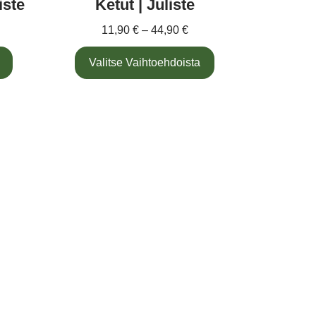
iste
Ketut | Juliste
11,90
€
–
44,90
€
Valitse Vaihtoehdoista