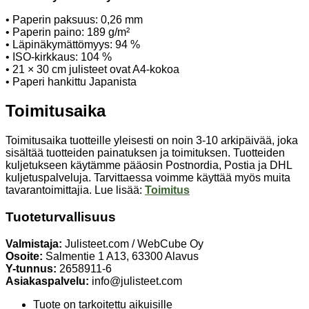
• Paperin paksuus: 0,26 mm
• Paperin paino: 189 g/m²
• Läpinäkymättömyys: 94 %
• ISO-kirkkaus: 104 %
• 21 × 30 cm julisteet ovat A4-kokoa
• Paperi hankittu Japanista
Toimitusaika
Toimitusaika tuotteille yleisesti on noin 3-10 arkipäivää, joka
sisältää tuotteiden painatuksen ja toimituksen. Tuotteiden
kuljetukseen käytämme pääosin Postnordia, Postia ja DHL
kuljetuspalveluja. Tarvittaessa voimme käyttää myös muita
tavarantoimittajia. Lue lisää:
Toimitus
Tuoteturvallisuus
Valmistaja:
Julisteet.com / WebCube Oy
Osoite:
Salmentie 1 A13, 63300 Alavus
Y-tunnus:
2658911-6
Asiakaspalvelu:
info@julisteet.com
Tuote on tarkoitettu aikuisille