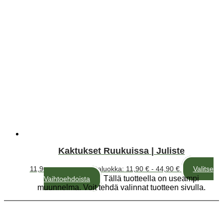
Kaktukset Ruukuissa | Juliste
11,90
€
–
44,90
€
Hintaluokka: 11,90 € - 44,90 €
Valitse
Tällä tuotteella on useampi
Vaihtoehdoista
muunnelma. Voit tehdä valinnat tuotteen sivulla.