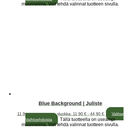
muunnelma. Voit tehdä valinnat tuotteen sivulla.
Blue Background | Juliste
11,90
€
–
44,90
€
Hintaluokka: 11,90 € - 44,90 €
Valitse
Tällä tuotteella on useampi
Vaihtoehdoista
muunnelma. Voit tehdä valinnat tuotteen sivulla.