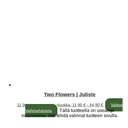
Two Flowers | Juliste
11,90
€
–
44,90
€
Hintaluokka: 11,90 € - 44,90 €
Valitse
Tällä tuotteella on useampi
Vaihtoehdoista
muunnelma. Voit tehdä valinnat tuotteen sivulla.