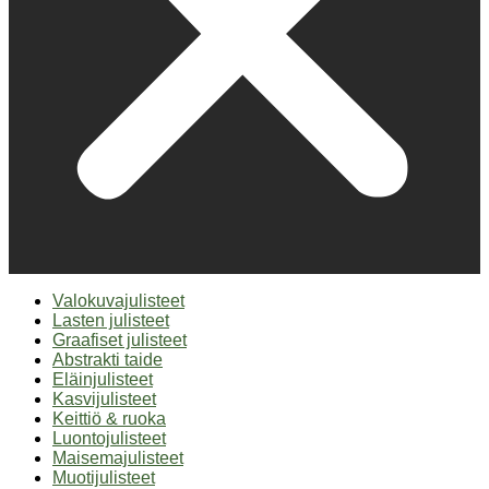
Valokuvajulisteet
Lasten julisteet
Graafiset julisteet
Abstrakti taide
Eläinjulisteet
Kasvijulisteet
Keittiö & ruoka
Luontojulisteet
Maisemajulisteet
Muotijulisteet