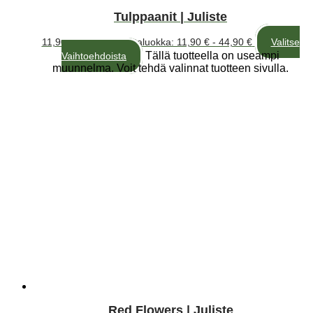
Tulppaanit | Juliste
11,90
€
–
44,90
€
Hintaluokka: 11,90 € - 44,90 €
Valitse
Tällä tuotteella on useampi
Vaihtoehdoista
muunnelma. Voit tehdä valinnat tuotteen sivulla.
Red Flowers | Juliste