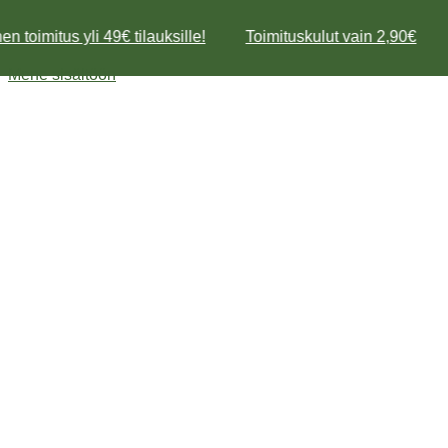
n toimitus yli 49€ tilauksille!
Toimituskulut vain 2,90€
Mene sisältöön