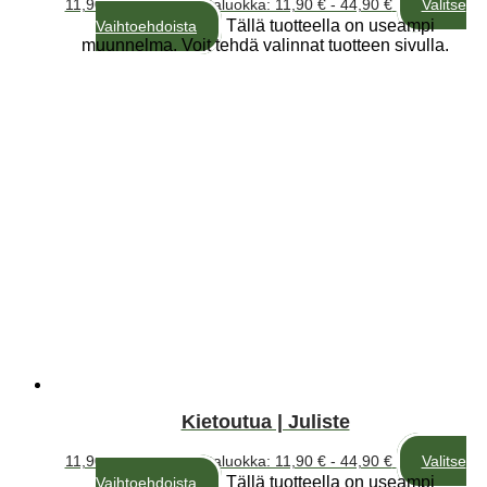
11,90
€
–
44,90
€
Hintaluokka: 11,90 € - 44,90 €
Valitse
Tällä tuotteella on useampi
Vaihtoehdoista
muunnelma. Voit tehdä valinnat tuotteen sivulla.
Kietoutua | Juliste
11,90
€
–
44,90
€
Hintaluokka: 11,90 € - 44,90 €
Valitse
Tällä tuotteella on useampi
Vaihtoehdoista