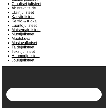
Graafiset julisteet
Abstrakti taide
Eläinjulisteet
Kasvijulisteet
Keittiö & ruoka
Luontojulisteet
Maisemajulisteet
Muotijulisteet
Muotokuva
Mustavalkoiset
Taidejulisteet
Tekstijulisteet
Huumorijulisteet
Joulujulisteet