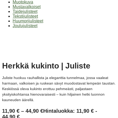
Muotokuva
Mustavalkoiset
Taidejulisteet
Tekstijulisteet
Huumorijulisteet
Joulujulisteet
Herkkä kukinto | Juliste
Juliste huokuu rauhallista ja eleganttia tunnelmaa, jossa vaaleat
harmaan, valkoisen ja ruskean sävyt muodostavat lempeän taustan.
Keskiössä oleva kukinto erottuu pehmeästi, paljastaen
yksityiskohtansa hienovaraisesti – kuin hiljainen hetki luonnon
kauneuden äärellä.
11,90
€
–
44,90
€
Hintaluokka: 11,90 € -
44,90 €