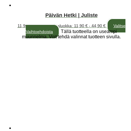
Päivän Hetki | Juliste
11,90
€
–
44,90
€
Hintaluokka: 11,90 € - 44,90 €
Valitse
Tällä tuotteella on useampi
Vaihtoehdoista
muunnelma. Voit tehdä valinnat tuotteen sivulla.