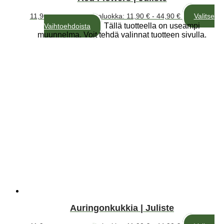
11,90
€
–
44,90
€
Hintaluokka: 11,90 € - 44,90 €
Valitse
Tällä tuotteella on useampi
Vaihtoehdoista
muunnelma. Voit tehdä valinnat tuotteen sivulla.
Auringonkukkia | Juliste