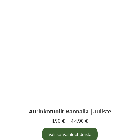
Aurinkotuolit Rannalla | Juliste
11,90
€
–
44,90
€
Valitse Vaihtoehdoista