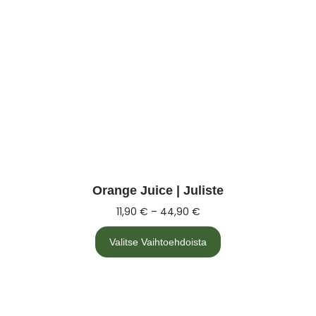
Orange Juice | Juliste
11,90
€
–
44,90
€
Valitse Vaihtoehdoista