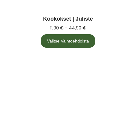
Kookokset | Juliste
11,90
€
–
44,90
€
Valitse Vaihtoehdoista