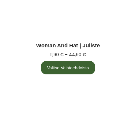
Woman And Hat | Juliste
11,90
€
–
44,90
€
Valitse Vaihtoehdoista