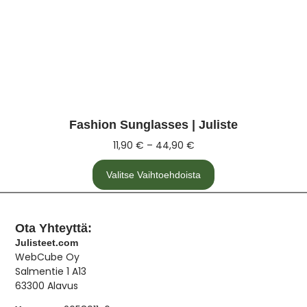
Fashion Sunglasses | Juliste
11,90
€
–
44,90
€
Valitse Vaihtoehdoista
Ota Yhteyttä:
Julisteet.com
WebCube Oy
Salmentie 1 A13
63300 Alavus