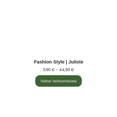
Fashion Style | Juliste
11,90
€
–
44,90
€
Valitse Vaihtoehdoista