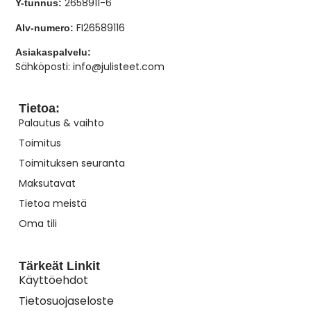
2658911-6
Y-tunnus:
FI26589116
Alv-numero:
Asiakaspalvelu:
Sähköposti: info@julisteet.com
Tietoa:
Palautus & vaihto
Toimitus
Toimituksen seuranta
Maksutavat
Tietoa meistä
Oma tili
Tärkeät Linkit
Käyttöehdot
Tietosuojaseloste