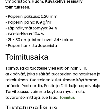
ympäristöön.
Huom. Kuvakehys ei sisälly
toimitukseen.
• Paperin paksuus: 0,26 mm
• Paperin paino: 189 g/m²
• Läpinäkymättömyys: 94 %
• ISO-kirkkaus: 104 %
• 21 × 30 cm julisteet ovat A4-kokoa
• Paperi hankittu Japanista
Toimitusaika
Toimitusaika tuotteille yleisesti on noin 3-10
arkipäivää, joka sisältää tuotteiden painatuksen ja
toimituksen. Tuotteiden kuljetukseen käytämme
pääosin Postnordia, Postia ja DHL kuljetuspalveluja.
Tarvittaessa voimme käyttää myös muita
tavarantoimittajia. Lue lisää:
Toimitus
Tuoteturvallisuus