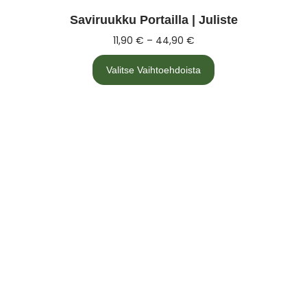
Saviruukku Portailla | Juliste
11,90
€
–
44,90
€
Valitse Vaihtoehdoista