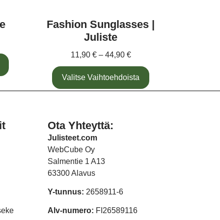
te
Fashion Sunglasses |
Juliste
11,90
€
–
44,90
€
Valitse Vaihtoehdoista
it
Ota Yhteyttä:
Julisteet.com
WebCube Oy
Salmentie 1 A13
63300 Alavus
Y-tunnus:
2658911-6
seke
Alv-numero:
FI26589116