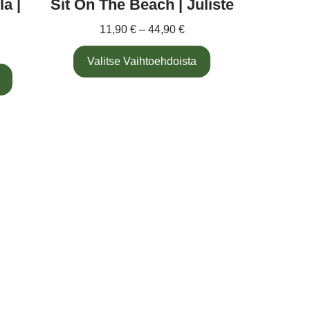
a |
Sit On The Beach | Juliste
11,90
€
–
44,90
€
Valitse Vaihtoehdoista