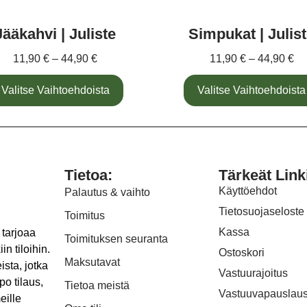
Jääkahvi | Juliste
Simpukat | Julis
11,90
€
–
44,90
€
11,90
€
–
44,90
€
Valitse Vaihtoehdoista
Valitse Vaihtoehdoista
Tietoa:
Tärkeät Link
Käyttöehdot
Palautus & vaihto
Tietosuojaseloste
Toimitus
Kassa
 tarjoaa
Toimituksen seuranta
in tiloihin.
Ostoskori
Maksutavat
ista, jotka
Vastuurajoitus
po tilaus,
Tietoa meistä
Vastuuvapauslau
eille