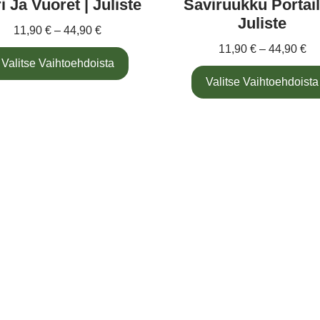
i Ja Vuoret | Juliste
Saviruukku Portaill
Juliste
11,90
€
–
44,90
€
11,90
€
–
44,90
€
Valitse Vaihtoehdoista
Valitse Vaihtoehdoista