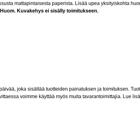
ksusta mattapintaisesta paperista. Lisää upea yksityiskohta huonee
Huom. Kuvakehys ei sisälly toimitukseen.
rkipäivää, joka sisältää tuotteiden painatuksen ja toimituksen. 
vittaessa voimme käyttää myös muita tavarantoimittajia. Lue lis