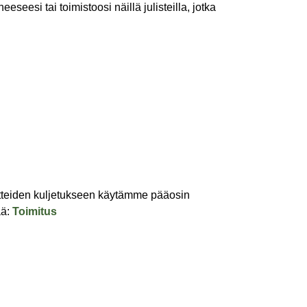
seesi tai toimistoosi näillä julisteilla, jotka
Tuotteiden kuljetukseen käytämme pääosin
ää:
Toimitus