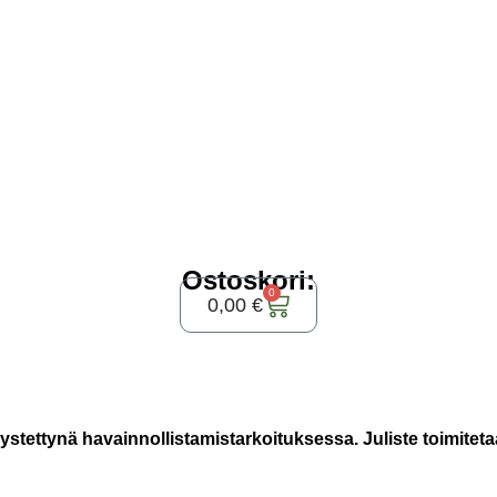
Ostoskori:
0
0,00
€
ystettynä havainnollistamistarkoituksessa. Juliste toimiteta