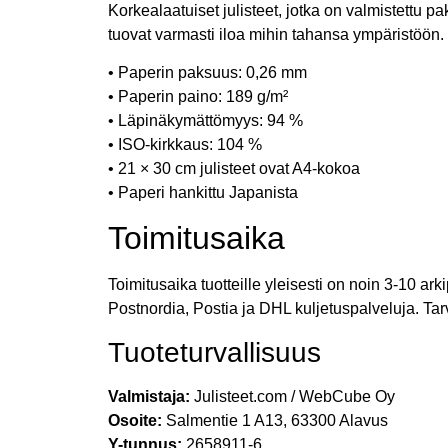
Korkealaatuiset julisteet, jotka on valmistettu pa
tuovat varmasti iloa mihin tahansa ympäristöön.
• Paperin paksuus: 0,26 mm
• Paperin paino: 189 g/m²
• Läpinäkymättömyys: 94 %
• ISO-kirkkaus: 104 %
• 21 × 30 cm julisteet ovat A4-kokoa
• Paperi hankittu Japanista
Toimitusaika
Toimitusaika tuotteille yleisesti on noin 3-10 a
Postnordia, Postia ja DHL kuljetuspalveluja. Tar
Tuoteturvallisuus
Valmistaja:
Julisteet.com / WebCube Oy
Osoite:
Salmentie 1 A13, 63300 Alavus
Y-tunnus:
2658911-6