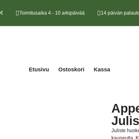
€
Toimitusaika 4 - 10 arkipäivää
14 päivän palautu
Etusivu
Ostoskori
Kassa
Appel
Juli
Juliste huok
kauneutta. 