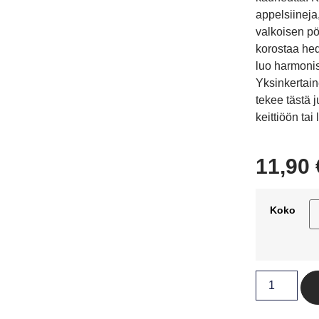
appelsiineja
valkoisen pö
korostaa hed
luo harmonis
Yksinkertain
tekee tästä j
keittiöön ta
11,90
Koko