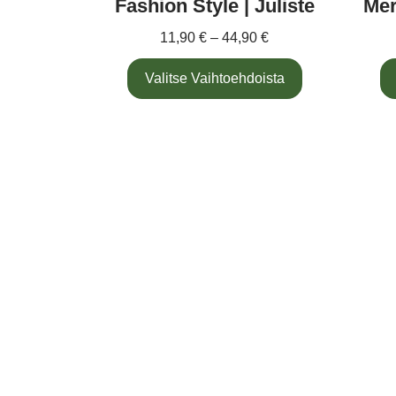
Fashion Style | Juliste
Mer
11,90
€
–
44,90
€
Valitse Vaihtoehdoista