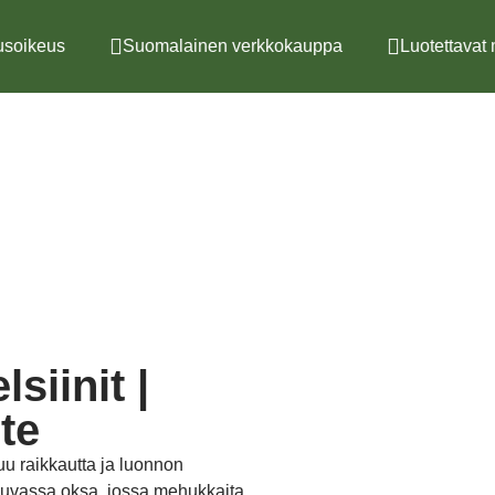
soikeus
Suomalainen verkkokauppa
Luotettavat 
siinit |
ste
uu raikkautta ja luonnon
Kuvassa oksa, jossa mehukkaita