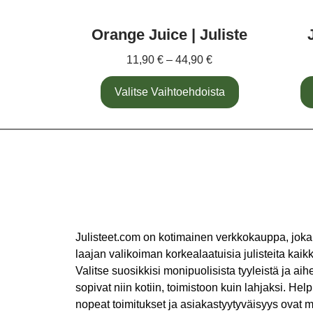
Orange Juice | Juliste
11,90
€
–
44,90
€
Valitse Vaihtoehdoista
Julisteet.com on kotimainen verkkokauppa, joka
laajan valikoiman korkealaatuisia julisteita kaikki
Valitse suosikkisi monipuolisista tyyleistä ja aihe
sopivat niin kotiin, toimistoon kuin lahjaksi. Help
nopeat toimitukset ja asiakastyytyväisyys ovat m