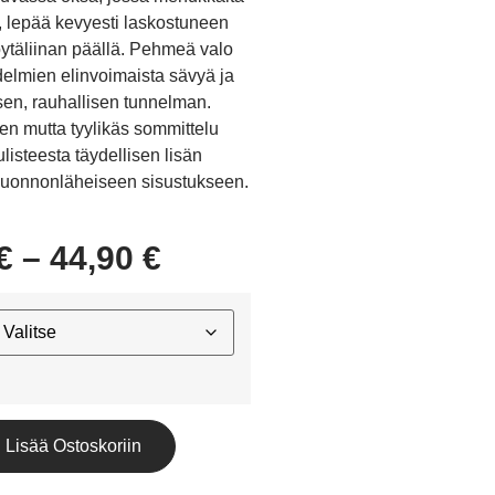
, lepää kevyesti laskostuneen
ytäliinan päällä. Pehmeä valo
elmien elinvoimaista sävyä ja
en, rauhallisen tunnelman.
en mutta tyylikäs sommittelu
ulisteesta täydellisen lisän
i luonnonläheiseen sisustukseen.
€
–
44,90
€
Lisää Ostoskoriin