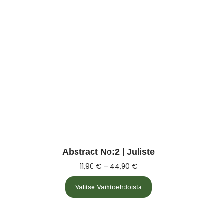
Abstract No:2 | Juliste
11,90
€
–
44,90
€
Valitse Vaihtoehdoista