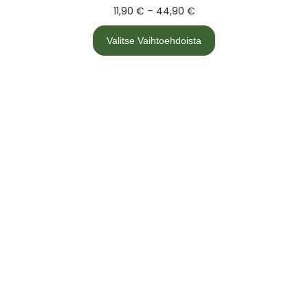
11,90
€
–
44,90
€
Valitse Vaihtoehdoista