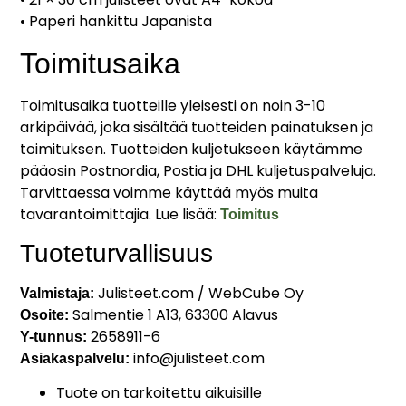
• Paperi hankittu Japanista
Toimitusaika
Toimitusaika tuotteille yleisesti on noin 3-10
arkipäivää, joka sisältää tuotteiden painatuksen ja
toimituksen. Tuotteiden kuljetukseen käytämme
pääosin Postnordia, Postia ja DHL kuljetuspalveluja.
Tarvittaessa voimme käyttää myös muita
tavarantoimittajia. Lue lisää:
Toimitus
Tuoteturvallisuus
Julisteet.com / WebCube Oy
Valmistaja:
Salmentie 1 A13, 63300 Alavus
Osoite:
2658911-6
Y-tunnus:
info@julisteet.com
Asiakaspalvelu:
Tuote on tarkoitettu aikuisille