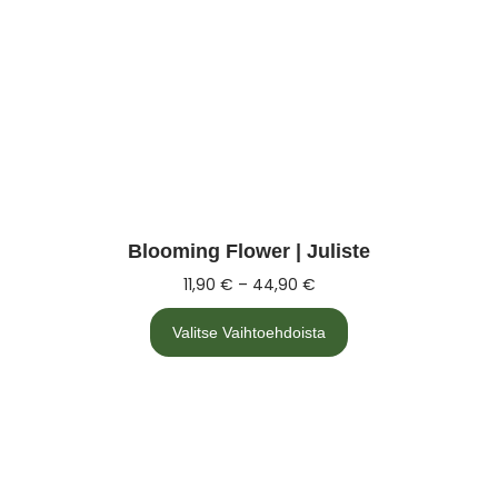
Blooming Flower | Juliste
11,90
€
–
44,90
€
Valitse Vaihtoehdoista