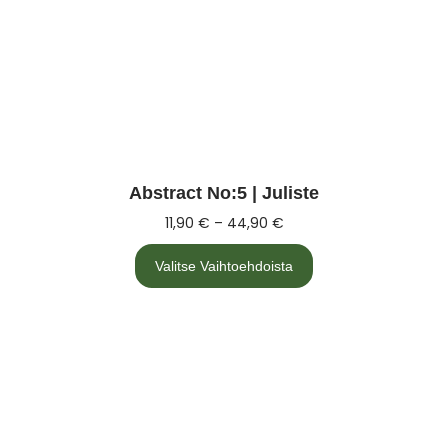
Abstract No:5 | Juliste
11,90
€
–
44,90
€
Valitse Vaihtoehdoista