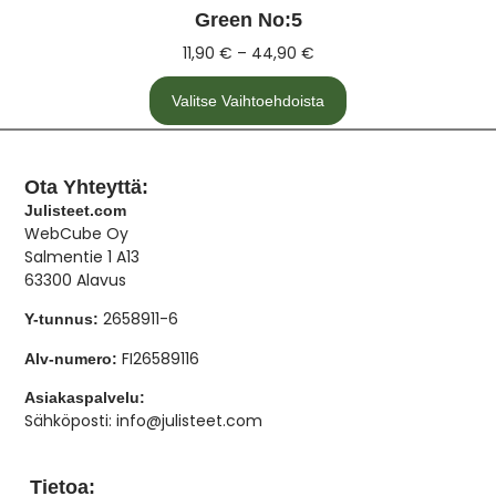
Green No:5
11,90
€
–
44,90
€
Valitse Vaihtoehdoista
Ota Yhteyttä:
Julisteet.com
WebCube Oy
Salmentie 1 A13
63300 Alavus
2658911-6
Y-tunnus:
FI26589116
Alv-numero:
Asiakaspalvelu:
Sähköposti: info@julisteet.com
Tietoa: