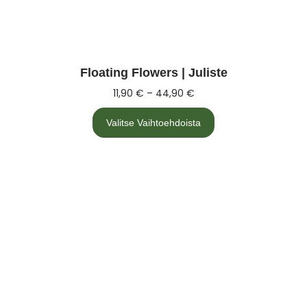
Floating Flowers | Juliste
11,90
€
–
44,90
€
Valitse Vaihtoehdoista