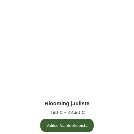
Blooming |Juliste
11,90
€
–
44,90
€
Valitse Vaihtoehdoista