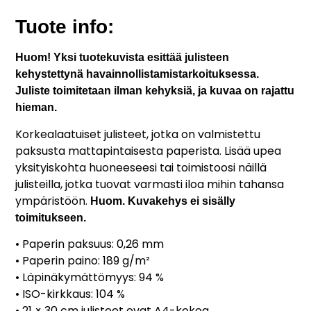
Tuote info:
Huom! Yksi tuotekuvista esittää julisteen
kehystettynä havainnollistamistarkoituksessa.
Juliste toimitetaan ilman kehyksiä, ja kuvaa on rajattu
hieman.
Korkealaatuiset julisteet, jotka on valmistettu
paksusta mattapintaisesta paperista. Lisää upea
yksityiskohta huoneeseesi tai toimistoosi näillä
julisteilla, jotka tuovat varmasti iloa mihin tahansa
ympäristöön.
Huom. Kuvakehys ei sisälly
toimitukseen.
• Paperin paksuus: 0,26 mm
• Paperin paino: 189 g/m²
• Läpinäkymättömyys: 94 %
• ISO-kirkkaus: 104 %
• 21 × 30 cm julisteet ovat A4-kokoa