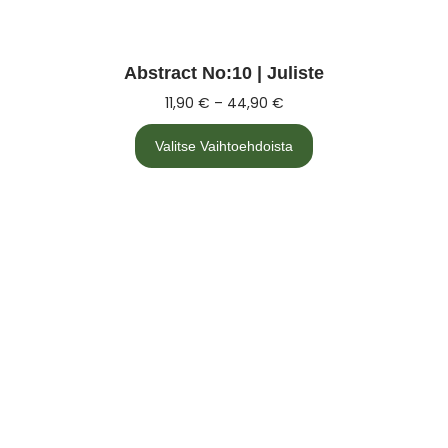
Abstract No:10 | Juliste
11,90
€
–
44,90
€
Valitse Vaihtoehdoista