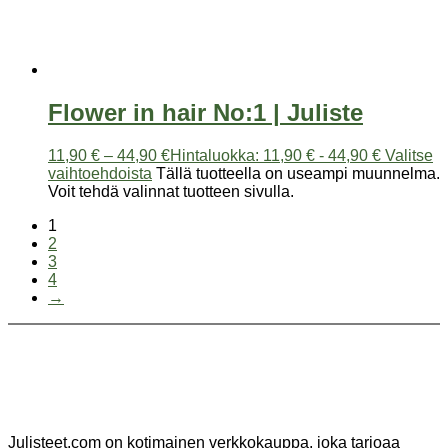
Flower in hair No:1 | Juliste
11,90
€
–
44,90
€
Hintaluokka: 11,90 € - 44,90 €
Valitse
vaihtoehdoista
Tällä tuotteella on useampi muunnelma.
Voit tehdä valinnat tuotteen sivulla.
1
2
3
4
→
Julisteet.com on kotimainen verkkokauppa, joka tarjoaa