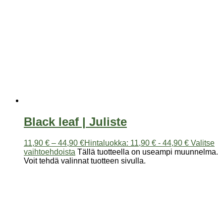
Black leaf | Juliste
11,90
€
–
44,90
€
Hintaluokka: 11,90 € - 44,90 €
Valitse
vaihtoehdoista
Tällä tuotteella on useampi muunnelma.
Voit tehdä valinnat tuotteen sivulla.