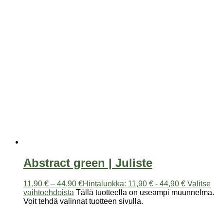
Abstract green | Juliste
11,90
€
–
44,90
€
Hintaluokka: 11,90 € - 44,90 €
Valitse
vaihtoehdoista
Tällä tuotteella on useampi muunnelma.
Voit tehdä valinnat tuotteen sivulla.