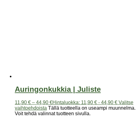
Auringonkukkia | Juliste
11,90
€
–
44,90
€
Hintaluokka: 11,90 € - 44,90 €
Valitse
vaihtoehdoista
Tällä tuotteella on useampi muunnelma.
Voit tehdä valinnat tuotteen sivulla.