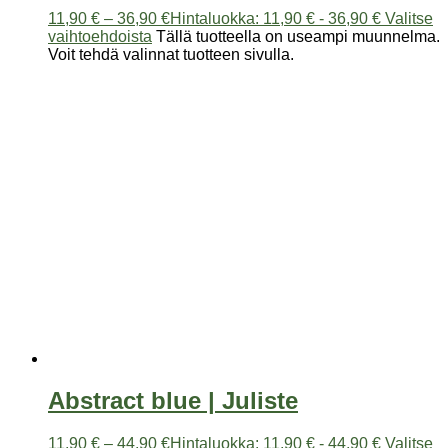
11,90
€
–
36,90
€
Hintaluokka: 11,90 € - 36,90 €
Valitse
vaihtoehdoista
Tällä tuotteella on useampi muunnelma.
Voit tehdä valinnat tuotteen sivulla.
Abstract blue | Juliste
11,90
€
–
44,90
€
Hintaluokka: 11,90 € - 44,90 €
Valitse