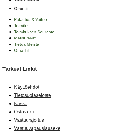
Tietoa meistä
Oma tili
Palautus & Vaihto
Toimitus
Toimituksen Seuranta
Maksutavat
Tietoa Meistä
Oma Tili
Tärkeät Linkit
Käyttöehdot
Tietosuojaseloste
Kassa
Ostoskori
Vastuurajoitus
Vastuuvapauslauseke