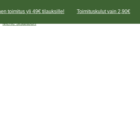
n toimitus yli 49€ tilauksille!
Toimituskulut vain 2,90€
Mene sisältöön